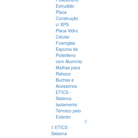
Extrudido
Placa
Construção
c/ XPS
Placa Vidro
Celular
Foamglas
Espuma de
Polietileno
com Alumínio
Malhas para
Reboco
Buchas e
Acessórios
ETICS -
Sistema
Isolamento
Térmico pelo
Exterior
ETICS -
Sistema