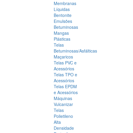
Membranas
Líquidas
Bentonite
Emulsões
Betuminosas
Mangas
Plásticas
Telas
Betuminosas/Asfálticas
Maçaricos
Telas PVC e
Acessórios
Telas TPO e
Acessórios
Telas EPDM
e Acessórios
Máquinas
Vulcanizar
Telas
Polietileno
Alta
Densidade