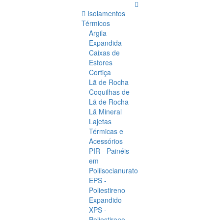
Isolamentos
Térmicos
Argila
Expandida
Caixas de
Estores
Cortiça
Lã de Rocha
Coquilhas de
Lã de Rocha
Lã Mineral
Lajetas
Térmicas e
Acessórios
PIR - Painéis
em
Poliisocianurato
EPS -
Poliestireno
Expandido
XPS -
Poliestireno