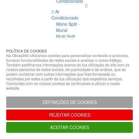
Condicionado
Ar
Condicionado
Mono Split -
Mural
Multi Split
Acessórios
Ar
POLÍTICA DE COOKIES
Condicionado
Na Obras360 utilizamos cookies para personalizar conteúdo e anúncios,
fornecer funcionalidades de redes sociais e analisar o nosso tráfego.
Acessórios
Também partilhamos informações acerca da tua utilização do site com os
Climatização
nossos parceiros de redes sociais, de publicidade e de análise, que as
podem combinar com outras informações que lhes forneceste ou
Acessórios
recolhidas por estes a partir da tua utilização dos respetivos serviços.
Concordas com os nossos cookies se continuares a utilizar o nosso
Climatização
website.
Bombas
Hidráulicas
DEFINIÇÕES DE COOKIES
Controladores
Fixações e
REJEITAR COOKIES
Acessórios
Isolamento
ACEITAR COOKIES
para
Tubagem