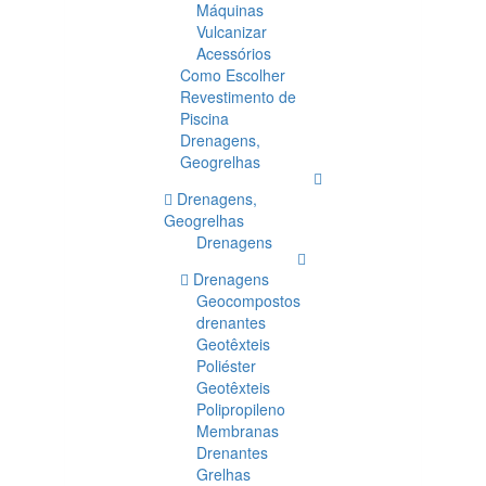
Máquinas
Vulcanizar
Acessórios
Como Escolher
Revestimento de
Piscina
Drenagens,
Geogrelhas
Drenagens,
Geogrelhas
Drenagens
Drenagens
Geocompostos
drenantes
Geotêxteis
Poliéster
Geotêxteis
Polipropileno
Membranas
Drenantes
Grelhas