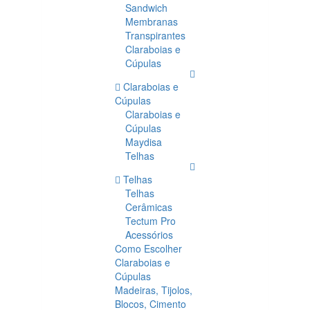
Sandwich
Membranas
Transpirantes
Claraboias e
Cúpulas
Claraboias e
Cúpulas
Claraboias e
Cúpulas
Maydisa
Telhas
Telhas
Telhas
Cerâmicas
Tectum Pro
Acessórios
Como Escolher
Claraboias e
Cúpulas
Madeiras, Tijolos,
Blocos, Cimento