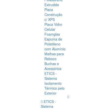
Extrudido
Placa
Construção
c/ XPS
Placa Vidro
Celular
Foamglas
Espuma de
Polietileno
com Alumínio
Malhas para
Reboco
Buchas e
Acessórios
ETICS -
Sistema
Isolamento
Térmico pelo
Exterior
ETICS -
Sistema