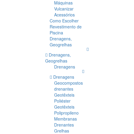
Máquinas
Vulcanizar
Acessórios
Como Escolher
Revestimento de
Piscina
Drenagens,
Geogrelhas
Drenagens,
Geogrelhas
Drenagens
Drenagens
Geocompostos
drenantes
Geotêxteis
Poliéster
Geotêxteis
Polipropileno
Membranas
Drenantes
Grelhas