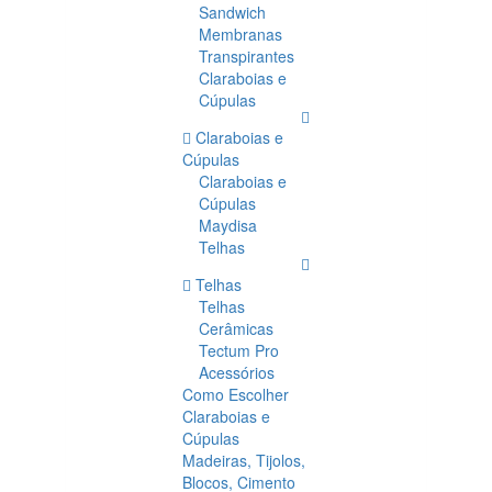
Sandwich
Membranas
Transpirantes
Claraboias e
Cúpulas
Claraboias e
Cúpulas
Claraboias e
Cúpulas
Maydisa
Telhas
Telhas
Telhas
Cerâmicas
Tectum Pro
Acessórios
Como Escolher
Claraboias e
Cúpulas
Madeiras, Tijolos,
Blocos, Cimento