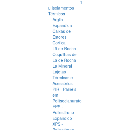
Isolamentos
Térmicos
Argila
Expandida
Caixas de
Estores
Cortiça
Lã de Rocha
Coquilhas de
Lã de Rocha
Lã Mineral
Lajetas
Térmicas e
Acessórios
PIR - Painéis
em
Poliisocianurato
EPS -
Poliestireno
Expandido
XPS -
Poliestireno