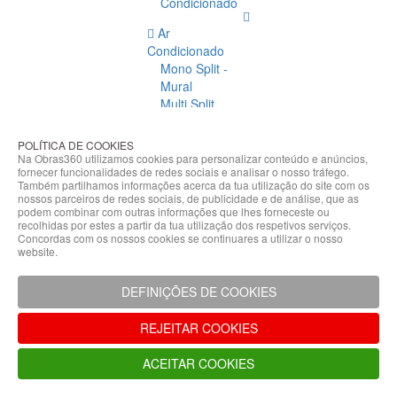
Condicionado
Ar
Condicionado
Mono Split -
Mural
Multi Split
Acessórios
Ar
POLÍTICA DE COOKIES
Condicionado
Na Obras360 utilizamos cookies para personalizar conteúdo e anúncios,
fornecer funcionalidades de redes sociais e analisar o nosso tráfego.
Acessórios
Também partilhamos informações acerca da tua utilização do site com os
Climatização
nossos parceiros de redes sociais, de publicidade e de análise, que as
podem combinar com outras informações que lhes forneceste ou
Acessórios
recolhidas por estes a partir da tua utilização dos respetivos serviços.
Concordas com os nossos cookies se continuares a utilizar o nosso
Climatização
website.
Bombas
Hidráulicas
DEFINIÇÕES DE COOKIES
Controladores
Fixações e
REJEITAR COOKIES
Acessórios
Isolamento
ACEITAR COOKIES
para
Tubagem