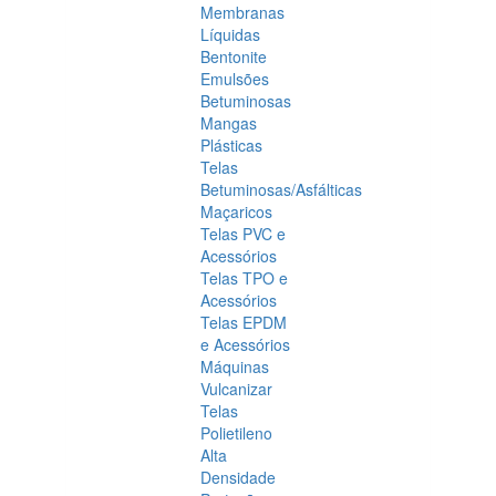
Membranas
Líquidas
Bentonite
Emulsões
Betuminosas
Mangas
Plásticas
Telas
Betuminosas/Asfálticas
Maçaricos
Telas PVC e
Acessórios
Telas TPO e
Acessórios
Telas EPDM
e Acessórios
Máquinas
Vulcanizar
Telas
Polietileno
Alta
Densidade