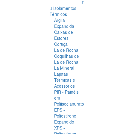
Isolamentos
Térmicos
Argila
Expandida
Caixas de
Estores
Cortiça
Lã de Rocha
Coquilhas de
Lã de Rocha
Lã Mineral
Lajetas
Térmicas e
Acessórios
PIR - Painéis
em
Poliisocianurato
EPS -
Poliestireno
Expandido
XPS -
Poliestireno