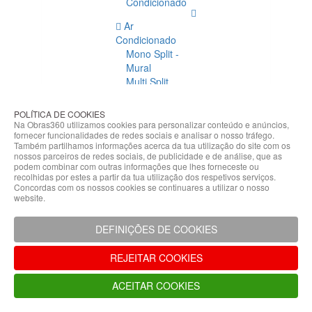
Condicionado
Ar
Condicionado
Mono Split -
Mural
Multi Split
Acessórios
Ar
POLÍTICA DE COOKIES
Condicionado
Na Obras360 utilizamos cookies para personalizar conteúdo e anúncios,
fornecer funcionalidades de redes sociais e analisar o nosso tráfego.
Acessórios
Também partilhamos informações acerca da tua utilização do site com os
Climatização
nossos parceiros de redes sociais, de publicidade e de análise, que as
podem combinar com outras informações que lhes forneceste ou
Acessórios
recolhidas por estes a partir da tua utilização dos respetivos serviços.
Concordas com os nossos cookies se continuares a utilizar o nosso
Climatização
website.
Bombas
Hidráulicas
DEFINIÇÕES DE COOKIES
Controladores
Fixações e
REJEITAR COOKIES
Acessórios
Isolamento
ACEITAR COOKIES
para
Tubagem