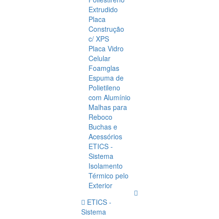
Extrudido
Placa
Construção
c/ XPS
Placa Vidro
Celular
Foamglas
Espuma de
Polietileno
com Alumínio
Malhas para
Reboco
Buchas e
Acessórios
ETICS -
Sistema
Isolamento
Térmico pelo
Exterior
ETICS -
Sistema