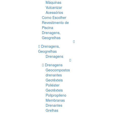
Máquinas
Vulcanizar
Acessórios
Como Escolher
Revestimento de
Piscina
Drenagens,
Geogrelhas
Drenagens,
Geogrelhas
Drenagens
Drenagens
Geocompostos
drenantes
Geotêxteis
Poliéster
Geotêxteis
Polipropileno
Membranas
Drenantes
Grelhas