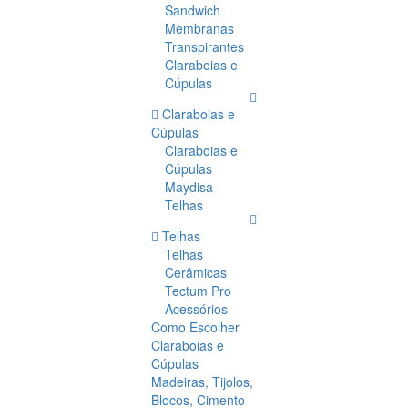
Sandwich
Membranas
Transpirantes
Claraboias e
Cúpulas
Claraboias e
Cúpulas
Claraboias e
Cúpulas
Maydisa
Telhas
Telhas
Telhas
Cerâmicas
Tectum Pro
Acessórios
Como Escolher
Claraboias e
Cúpulas
Madeiras, Tijolos,
Blocos, Cimento