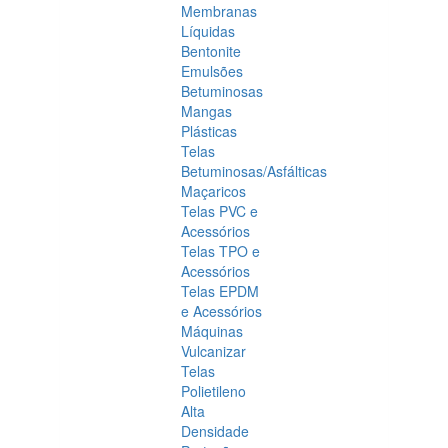
Membranas
Líquidas
Bentonite
Emulsões
Betuminosas
Mangas
Plásticas
Telas
Betuminosas/Asfálticas
Maçaricos
Telas PVC e
Acessórios
Telas TPO e
Acessórios
Telas EPDM
e Acessórios
Máquinas
Vulcanizar
Telas
Polietileno
Alta
Densidade