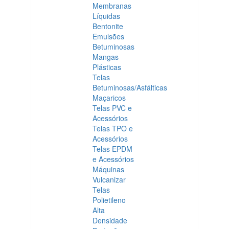
Membranas
Líquidas
Bentonite
Emulsões
Betuminosas
Mangas
Plásticas
Telas
Betuminosas/Asfálticas
Maçaricos
Telas PVC e
Acessórios
Telas TPO e
Acessórios
Telas EPDM
e Acessórios
Máquinas
Vulcanizar
Telas
Polietileno
Alta
Densidade