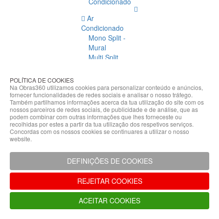
Condicionado
Ar
Condicionado
Mono Split -
Mural
Multi Split
Acessórios
Ar
POLÍTICA DE COOKIES
Condicionado
Na Obras360 utilizamos cookies para personalizar conteúdo e anúncios,
fornecer funcionalidades de redes sociais e analisar o nosso tráfego.
Acessórios
Também partilhamos informações acerca da tua utilização do site com os
Climatização
nossos parceiros de redes sociais, de publicidade e de análise, que as
podem combinar com outras informações que lhes forneceste ou
Acessórios
recolhidas por estes a partir da tua utilização dos respetivos serviços.
Concordas com os nossos cookies se continuares a utilizar o nosso
Climatização
website.
Bombas
Hidráulicas
DEFINIÇÕES DE COOKIES
Controladores
Fixações e
REJEITAR COOKIES
Acessórios
Isolamento
ACEITAR COOKIES
para
Tubagem