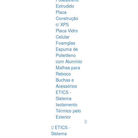
Extrudido
Placa
Construção
c/ XPS
Placa Vidro
Celular
Foamglas
Espuma de
Polietileno
com Alumínio
Malhas para
Reboco
Buchas e
Acessórios
ETICS -
Sistema
Isolamento
Térmico pelo
Exterior
ETICS -
Sistema