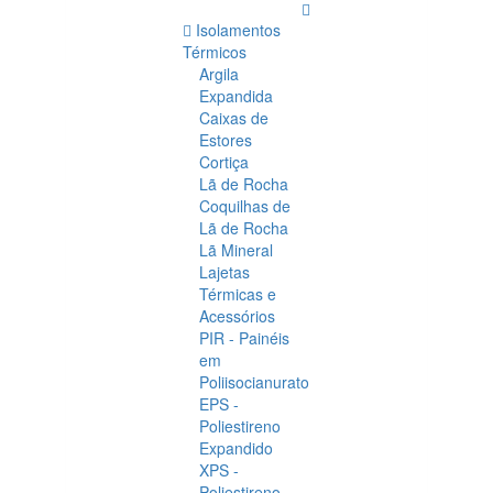
Isolamentos
Térmicos
Argila
Expandida
Caixas de
Estores
Cortiça
Lã de Rocha
Coquilhas de
Lã de Rocha
Lã Mineral
Lajetas
Térmicas e
Acessórios
PIR - Painéis
em
Poliisocianurato
EPS -
Poliestireno
Expandido
XPS -
Poliestireno