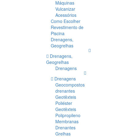
Máquinas
Vulcanizar
Acessórios
Como Escolher
Revestimento de
Piscina
Drenagens,
Geogrelhas
Drenagens,
Geogrelhas
Drenagens
Drenagens
Geocompostos
drenantes
Geotêxteis
Poliéster
Geotêxteis
Polipropileno
Membranas
Drenantes
Grelhas