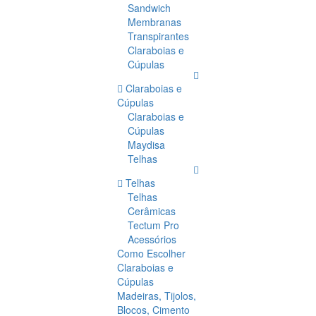
Sandwich
Membranas
Transpirantes
Claraboias e
Cúpulas
Claraboias e
Cúpulas
Claraboias e
Cúpulas
Maydisa
Telhas
Telhas
Telhas
Cerâmicas
Tectum Pro
Acessórios
Como Escolher
Claraboias e
Cúpulas
Madeiras, Tijolos,
Blocos, Cimento