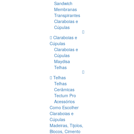
Sandwich
Membranas
Transpirantes
Claraboias e
Cúpulas
Claraboias e
Cúpulas
Claraboias e
Cúpulas
Maydisa
Telhas
Telhas
Telhas
Cerâmicas
Tectum Pro
Acessórios
Como Escolher
Claraboias e
Cúpulas
Madeiras, Tijolos,
Blocos, Cimento