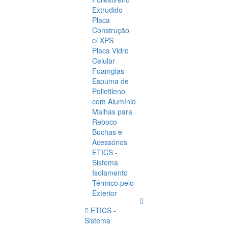
Extrudido
Placa
Construção
c/ XPS
Placa Vidro
Celular
Foamglas
Espuma de
Polietileno
com Alumínio
Malhas para
Reboco
Buchas e
Acessórios
ETICS -
Sistema
Isolamento
Térmico pelo
Exterior
ETICS -
Sistema