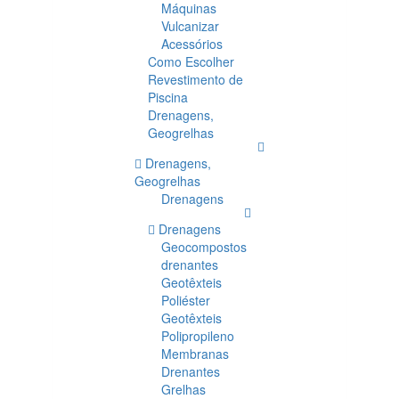
Máquinas
Vulcanizar
Acessórios
Como Escolher
Revestimento de
Piscina
Drenagens,
Geogrelhas
Drenagens,
Geogrelhas
Drenagens
Drenagens
Geocompostos
drenantes
Geotêxteis
Poliéster
Geotêxteis
Polipropileno
Membranas
Drenantes
Grelhas