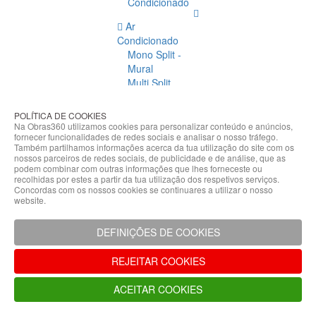
Condicionado
Ar
Condicionado
Mono Split -
Mural
Multi Split
Acessórios
Ar
POLÍTICA DE COOKIES
Condicionado
Na Obras360 utilizamos cookies para personalizar conteúdo e anúncios,
fornecer funcionalidades de redes sociais e analisar o nosso tráfego.
Acessórios
Também partilhamos informações acerca da tua utilização do site com os
Climatização
nossos parceiros de redes sociais, de publicidade e de análise, que as
podem combinar com outras informações que lhes forneceste ou
Acessórios
recolhidas por estes a partir da tua utilização dos respetivos serviços.
Concordas com os nossos cookies se continuares a utilizar o nosso
Climatização
website.
Bombas
Hidráulicas
DEFINIÇÕES DE COOKIES
Controladores
Fixações e
REJEITAR COOKIES
Acessórios
Isolamento
ACEITAR COOKIES
para
Tubagem