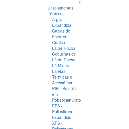
Isolamentos
Térmicos
Argila
Expandida
Caixas de
Estores
Cortiça
Lã de Rocha
Coquilhas de
Lã de Rocha
Lã Mineral
Lajetas
Térmicas e
Acessórios
PIR - Painéis
em
Poliisocianurato
EPS -
Poliestireno
Expandido
XPS -
Poliestireno