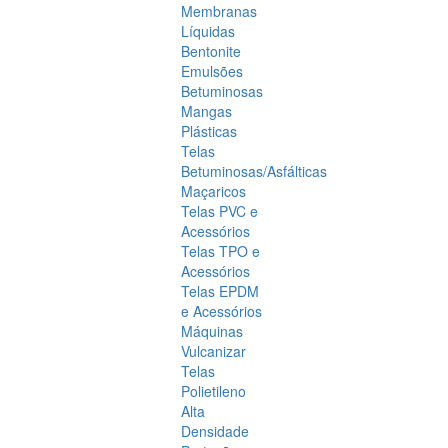
Membranas
Líquidas
Bentonite
Emulsões
Betuminosas
Mangas
Plásticas
Telas
Betuminosas/Asfálticas
Maçaricos
Telas PVC e
Acessórios
Telas TPO e
Acessórios
Telas EPDM
e Acessórios
Máquinas
Vulcanizar
Telas
Polietileno
Alta
Densidade