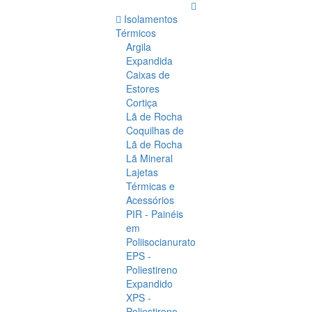
Isolamentos
Térmicos
Argila
Expandida
Caixas de
Estores
Cortiça
Lã de Rocha
Coquilhas de
Lã de Rocha
Lã Mineral
Lajetas
Térmicas e
Acessórios
PIR - Painéis
em
Poliisocianurato
EPS -
Poliestireno
Expandido
XPS -
Poliestireno