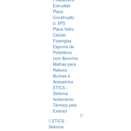
Extrudido
Placa
Construção
c/ XPS
Placa Vidro
Celular
Foamglas
Espuma de
Polietileno
com Alumínio
Malhas para
Reboco
Buchas e
Acessórios
ETICS -
Sistema
Isolamento
Térmico pelo
Exterior
ETICS -
Sistema