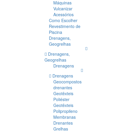
Máquinas
Vulcanizar
Acessórios
Como Escolher
Revestimento de
Piscina
Drenagens,
Geogrelhas
Drenagens,
Geogrelhas
Drenagens
Drenagens
Geocompostos
drenantes
Geotêxteis
Poliéster
Geotêxteis
Polipropileno
Membranas
Drenantes
Grelhas