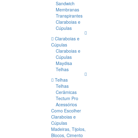
Sandwich
Membranas
Transpirantes
Claraboias e
Cúpulas
Claraboias e
Cúpulas
Claraboias e
Cúpulas
Maydisa
Telhas
Telhas
Telhas
Cerâmicas
Tectum Pro
Acessórios
Como Escolher
Claraboias e
Cúpulas
Madeiras, Tijolos,
Blocos, Cimento