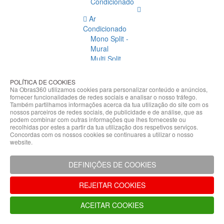
Condicionado
Ar
Condicionado
Mono Split -
Mural
Multi Split
Acessórios
Ar
POLÍTICA DE COOKIES
Condicionado
Na Obras360 utilizamos cookies para personalizar conteúdo e anúncios,
fornecer funcionalidades de redes sociais e analisar o nosso tráfego.
Acessórios
Também partilhamos informações acerca da tua utilização do site com os
Climatização
nossos parceiros de redes sociais, de publicidade e de análise, que as
podem combinar com outras informações que lhes forneceste ou
Acessórios
recolhidas por estes a partir da tua utilização dos respetivos serviços.
Concordas com os nossos cookies se continuares a utilizar o nosso
Climatização
website.
Bombas
Hidráulicas
DEFINIÇÕES DE COOKIES
Controladores
Fixações e
REJEITAR COOKIES
Acessórios
Isolamento
ACEITAR COOKIES
para
Tubagem