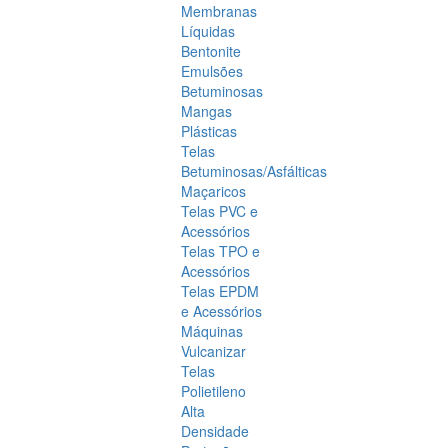
Membranas
Líquidas
Bentonite
Emulsões
Betuminosas
Mangas
Plásticas
Telas
Betuminosas/Asfálticas
Maçaricos
Telas PVC e
Acessórios
Telas TPO e
Acessórios
Telas EPDM
e Acessórios
Máquinas
Vulcanizar
Telas
Polietileno
Alta
Densidade