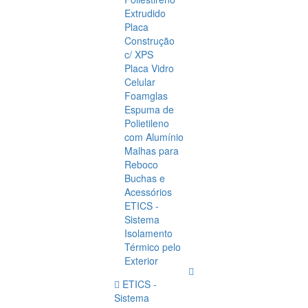
Extrudido
Placa
Construção
c/ XPS
Placa Vidro
Celular
Foamglas
Espuma de
Polietileno
com Alumínio
Malhas para
Reboco
Buchas e
Acessórios
ETICS -
Sistema
Isolamento
Térmico pelo
Exterior
ETICS -
Sistema