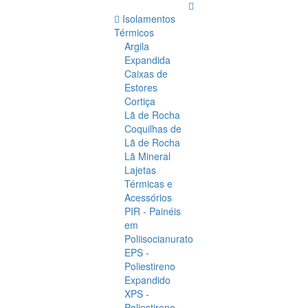
Isolamentos
Térmicos
Argila
Expandida
Caixas de
Estores
Cortiça
Lã de Rocha
Coquilhas de
Lã de Rocha
Lã Mineral
Lajetas
Térmicas e
Acessórios
PIR - Painéis
em
Poliisocianurato
EPS -
Poliestireno
Expandido
XPS -
Poliestireno