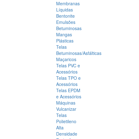
Membranas
Líquidas
Bentonite
Emulsões
Betuminosas
Mangas
Plásticas
Telas
Betuminosas/Asfálticas
Maçaricos
Telas PVC e
Acessórios
Telas TPO e
Acessórios
Telas EPDM
e Acessórios
Máquinas
Vulcanizar
Telas
Polietileno
Alta
Densidade