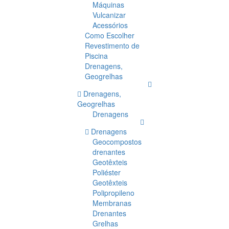
Máquinas
Vulcanizar
Acessórios
Como Escolher
Revestimento de
Piscina
Drenagens,
Geogrelhas
Drenagens,
Geogrelhas
Drenagens
Drenagens
Geocompostos
drenantes
Geotêxteis
Poliéster
Geotêxteis
Polipropileno
Membranas
Drenantes
Grelhas