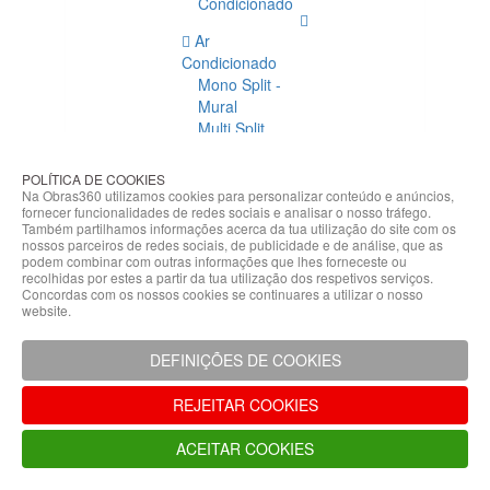
Condicionado
Ar
Condicionado
Mono Split -
Mural
Multi Split
Acessórios
Ar
POLÍTICA DE COOKIES
Condicionado
Na Obras360 utilizamos cookies para personalizar conteúdo e anúncios,
fornecer funcionalidades de redes sociais e analisar o nosso tráfego.
Acessórios
Também partilhamos informações acerca da tua utilização do site com os
Climatização
nossos parceiros de redes sociais, de publicidade e de análise, que as
podem combinar com outras informações que lhes forneceste ou
Acessórios
recolhidas por estes a partir da tua utilização dos respetivos serviços.
Concordas com os nossos cookies se continuares a utilizar o nosso
Climatização
website.
Bombas
Hidráulicas
DEFINIÇÕES DE COOKIES
Controladores
Fixações e
REJEITAR COOKIES
Acessórios
Isolamento
ACEITAR COOKIES
para
Tubagem