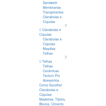
Sandwich
Membranas
Transpirantes
Claraboias e
Cúpulas
Claraboias e
Cúpulas
Claraboias e
Cúpulas
Maydisa
Telhas
Telhas
Telhas
Cerâmicas
Tectum Pro
Acessórios
Como Escolher
Claraboias e
Cúpulas
Madeiras, Tijolos,
Blocos, Cimento