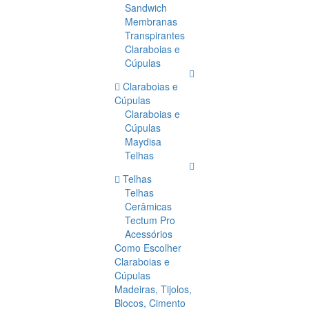
Sandwich
Membranas
Transpirantes
Claraboias e
Cúpulas
Claraboias e
Cúpulas
Claraboias e
Cúpulas
Maydisa
Telhas
Telhas
Telhas
Cerâmicas
Tectum Pro
Acessórios
Como Escolher
Claraboias e
Cúpulas
Madeiras, Tijolos,
Blocos, Cimento