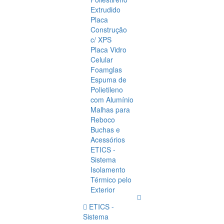
Extrudido
Placa
Construção
c/ XPS
Placa Vidro
Celular
Foamglas
Espuma de
Polietileno
com Alumínio
Malhas para
Reboco
Buchas e
Acessórios
ETICS -
Sistema
Isolamento
Térmico pelo
Exterior
ETICS -
Sistema