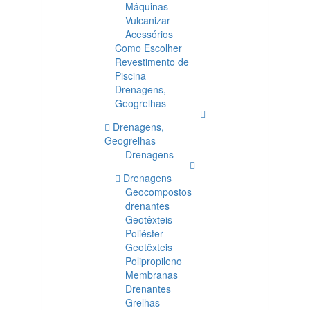
Máquinas
Vulcanizar
Acessórios
Como Escolher
Revestimento de
Piscina
Drenagens,
Geogrelhas
Drenagens,
Geogrelhas
Drenagens
Drenagens
Geocompostos
drenantes
Geotêxteis
Poliéster
Geotêxteis
Polipropileno
Membranas
Drenantes
Grelhas