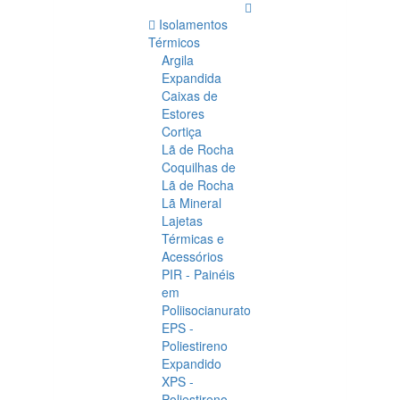
Isolamentos
Térmicos
Argila
Expandida
Caixas de
Estores
Cortiça
Lã de Rocha
Coquilhas de
Lã de Rocha
Lã Mineral
Lajetas
Térmicas e
Acessórios
PIR - Painéis
em
Poliisocianurato
EPS -
Poliestireno
Expandido
XPS -
Poliestireno