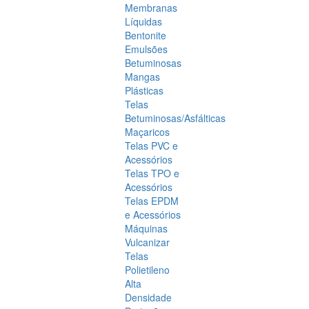
Membranas
Líquidas
Bentonite
Emulsões
Betuminosas
Mangas
Plásticas
Telas
Betuminosas/Asfálticas
Maçaricos
Telas PVC e
Acessórios
Telas TPO e
Acessórios
Telas EPDM
e Acessórios
Máquinas
Vulcanizar
Telas
Polietileno
Alta
Densidade