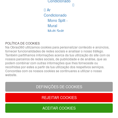
Condicionado
Ar
Condicionado
Mono Split -
Mural
Multi Split
Acessórios
Ar
POLÍTICA DE COOKIES
Condicionado
Na Obras360 utilizamos cookies para personalizar conteúdo e anúncios,
fornecer funcionalidades de redes sociais e analisar o nosso tráfego.
Acessórios
Também partilhamos informações acerca da tua utilização do site com os
Climatização
nossos parceiros de redes sociais, de publicidade e de análise, que as
podem combinar com outras informações que lhes forneceste ou
Acessórios
recolhidas por estes a partir da tua utilização dos respetivos serviços.
Concordas com os nossos cookies se continuares a utilizar o nosso
Climatização
website.
Bombas
Hidráulicas
DEFINIÇÕES DE COOKIES
Controladores
Fixações e
REJEITAR COOKIES
Acessórios
Isolamento
ACEITAR COOKIES
para
Tubagem