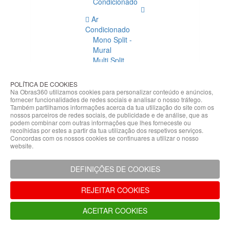
Condicionado
Ar
Condicionado
Mono Split -
Mural
Multi Split
Acessórios
Ar
POLÍTICA DE COOKIES
Condicionado
Na Obras360 utilizamos cookies para personalizar conteúdo e anúncios,
fornecer funcionalidades de redes sociais e analisar o nosso tráfego.
Acessórios
Também partilhamos informações acerca da tua utilização do site com os
Climatização
nossos parceiros de redes sociais, de publicidade e de análise, que as
podem combinar com outras informações que lhes forneceste ou
Acessórios
recolhidas por estes a partir da tua utilização dos respetivos serviços.
Concordas com os nossos cookies se continuares a utilizar o nosso
Climatização
website.
Bombas
Hidráulicas
DEFINIÇÕES DE COOKIES
Controladores
Fixações e
REJEITAR COOKIES
Acessórios
Isolamento
ACEITAR COOKIES
para
Tubagem