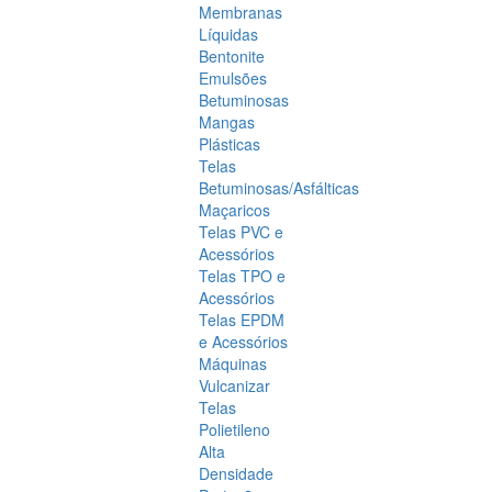
Membranas
Líquidas
Bentonite
Emulsões
Betuminosas
Mangas
Plásticas
Telas
Betuminosas/Asfálticas
Maçaricos
Telas PVC e
Acessórios
Telas TPO e
Acessórios
Telas EPDM
e Acessórios
Máquinas
Vulcanizar
Telas
Polietileno
Alta
Densidade