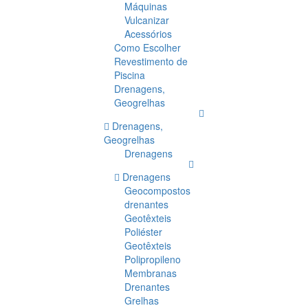
Máquinas
Vulcanizar
Acessórios
Como Escolher
Revestimento de
Piscina
Drenagens,
Geogrelhas
Drenagens,
Geogrelhas
Drenagens
Drenagens
Geocompostos
drenantes
Geotêxteis
Poliéster
Geotêxteis
Polipropileno
Membranas
Drenantes
Grelhas