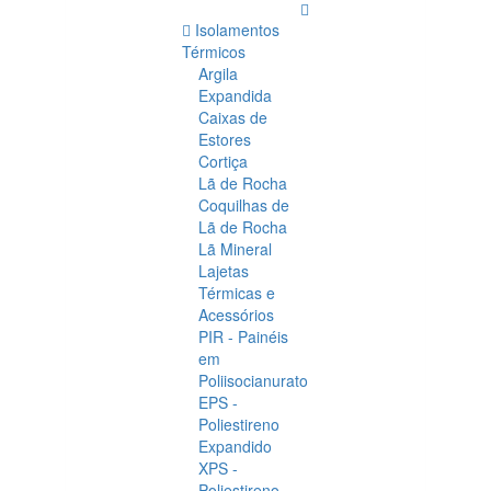
Isolamentos
Térmicos
Argila
Expandida
Caixas de
Estores
Cortiça
Lã de Rocha
Coquilhas de
Lã de Rocha
Lã Mineral
Lajetas
Térmicas e
Acessórios
PIR - Painéis
em
Poliisocianurato
EPS -
Poliestireno
Expandido
XPS -
Poliestireno