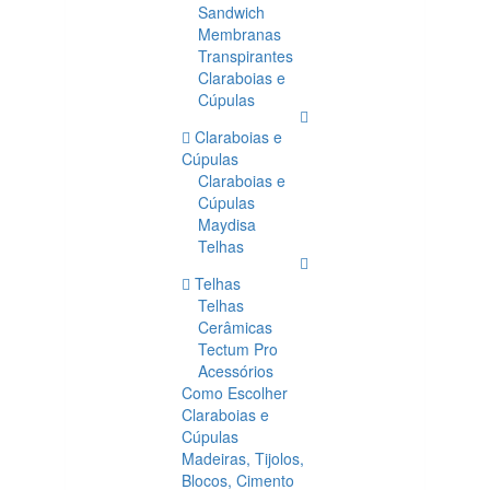
Sandwich
Membranas
Transpirantes
Claraboias e
Cúpulas
Claraboias e
Cúpulas
Claraboias e
Cúpulas
Maydisa
Telhas
Telhas
Telhas
Cerâmicas
Tectum Pro
Acessórios
Como Escolher
Claraboias e
Cúpulas
Madeiras, Tijolos,
Blocos, Cimento