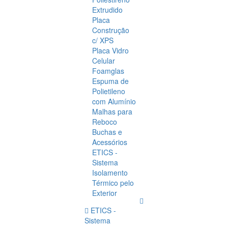
Extrudido
Placa
Construção
c/ XPS
Placa Vidro
Celular
Foamglas
Espuma de
Polietileno
com Alumínio
Malhas para
Reboco
Buchas e
Acessórios
ETICS -
Sistema
Isolamento
Térmico pelo
Exterior
ETICS -
Sistema