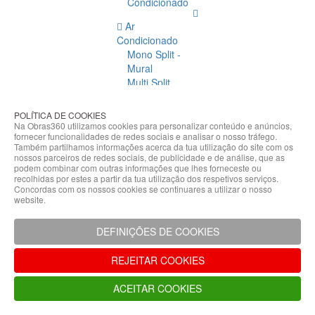
Condicionado
Ar
Condicionado
Mono Split -
Mural
Multi Split
Acessórios
Ar
POLÍTICA DE COOKIES
Condicionado
Na Obras360 utilizamos cookies para personalizar conteúdo e anúncios,
fornecer funcionalidades de redes sociais e analisar o nosso tráfego.
Acessórios
Também partilhamos informações acerca da tua utilização do site com os
Climatização
nossos parceiros de redes sociais, de publicidade e de análise, que as
podem combinar com outras informações que lhes forneceste ou
Acessórios
recolhidas por estes a partir da tua utilização dos respetivos serviços.
Concordas com os nossos cookies se continuares a utilizar o nosso
Climatização
website.
Bombas
Hidráulicas
DEFINIÇÕES DE COOKIES
Controladores
Fixações e
REJEITAR COOKIES
Acessórios
Isolamento
ACEITAR COOKIES
para
Tubagem