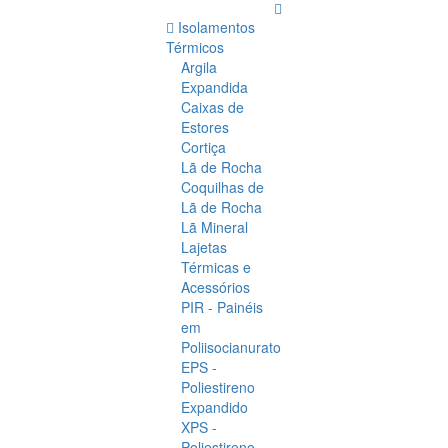
Isolamentos
Térmicos
Argila
Expandida
Caixas de
Estores
Cortiça
Lã de Rocha
Coquilhas de
Lã de Rocha
Lã Mineral
Lajetas
Térmicas e
Acessórios
PIR - Painéis
em
Poliisocianurato
EPS -
Poliestireno
Expandido
XPS -
Poliestireno