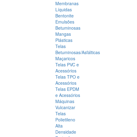
Membranas
Líquidas
Bentonite
Emulsões
Betuminosas
Mangas
Plásticas
Telas
Betuminosas/Asfálticas
Maçaricos
Telas PVC e
Acessórios
Telas TPO e
Acessórios
Telas EPDM
e Acessórios
Máquinas
Vulcanizar
Telas
Polietileno
Alta
Densidade