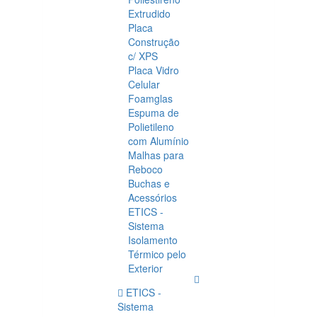
Extrudido
Placa
Construção
c/ XPS
Placa Vidro
Celular
Foamglas
Espuma de
Polietileno
com Alumínio
Malhas para
Reboco
Buchas e
Acessórios
ETICS -
Sistema
Isolamento
Térmico pelo
Exterior
ETICS -
Sistema