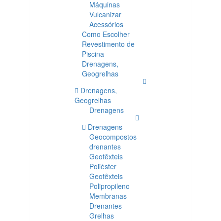
Máquinas
Vulcanizar
Acessórios
Como Escolher
Revestimento de
Piscina
Drenagens,
Geogrelhas
Drenagens,
Geogrelhas
Drenagens
Drenagens
Geocompostos
drenantes
Geotêxteis
Poliéster
Geotêxteis
Polipropileno
Membranas
Drenantes
Grelhas