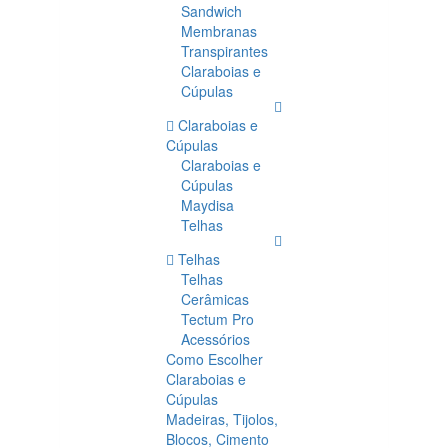
Sandwich
Membranas
Transpirantes
Claraboias e
Cúpulas
Claraboias e
Cúpulas
Claraboias e
Cúpulas
Maydisa
Telhas
Telhas
Telhas
Cerâmicas
Tectum Pro
Acessórios
Como Escolher
Claraboias e
Cúpulas
Madeiras, Tijolos,
Blocos, Cimento