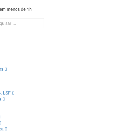
a em menos de 1h
ios
B, LSF
os
nça