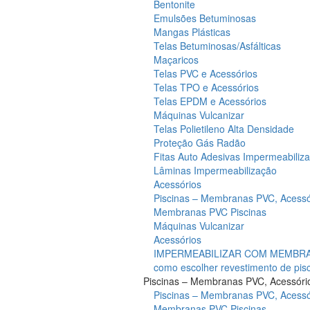
Bentonite
Emulsões Betuminosas
Mangas Plásticas
Telas Betuminosas/Asfálticas
Maçaricos
Telas PVC e Acessórios
Telas TPO e Acessórios
Telas EPDM e Acessórios
Máquinas Vulcanizar
Telas Polietileno Alta Densidade
Proteção Gás Radão
Fitas Auto Adesivas Impermeabiliz
Lâminas Impermeabilização
Acessórios
Piscinas – Membranas PVC, Acessó
Membranas PVC Piscinas
Máquinas Vulcanizar
Acessórios
IMPERMEABILIZAR COM MEMBRAN
como escolher revestimento de pis
Piscinas – Membranas PVC, Acessóri
Piscinas – Membranas PVC, Acessó
Membranas PVC Piscinas