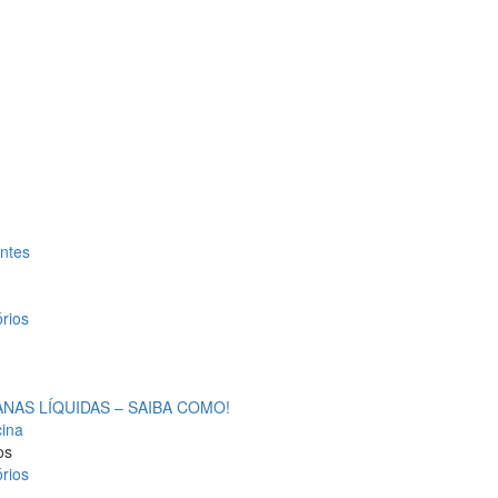
antes
rios
AS LÍQUIDAS – SAIBA COMO!
cina
os
rios