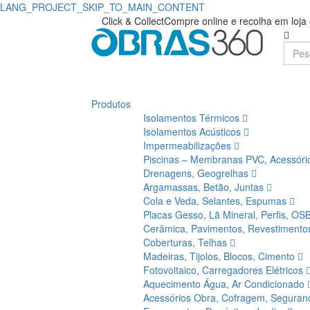
LANG_PROJECT_SKIP_TO_MAIN_CONTENT
Click & Collect
Compre online e recolha em loj
Produtos
Isolamentos Térmicos
Isolamentos Acústicos
Impermeabilizações
Piscinas – Membranas PVC, Acessór
Drenagens, Geogrelhas
Argamassas, Betão, Juntas
Cola e Veda, Selantes, Espumas
Placas Gesso, Lã Mineral, Perfis, OS
Cerâmica, Pavimentos, Revestiment
Coberturas, Telhas
Madeiras, Tijolos, Blocos, Cimento
Fotovoltaico, Carregadores Elétricos
Aquecimento Água, Ar Condicionado
Acessórios Obra, Cofragem, Segura