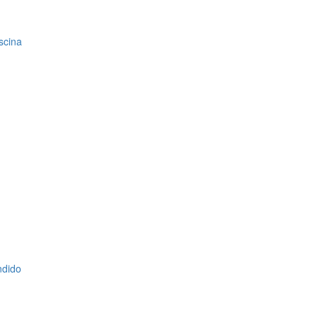
scina
ndido