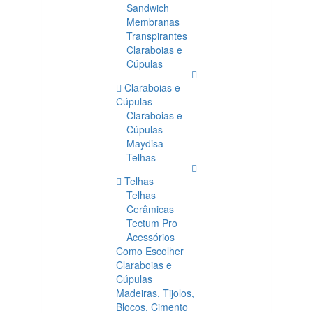
Sandwich
Membranas
Transpirantes
Claraboias e
Cúpulas
Claraboias e
Cúpulas
Claraboias e
Cúpulas
Maydisa
Telhas
Telhas
Telhas
Cerâmicas
Tectum Pro
Acessórios
Como Escolher
Claraboias e
Cúpulas
Madeiras, Tijolos,
Blocos, Cimento