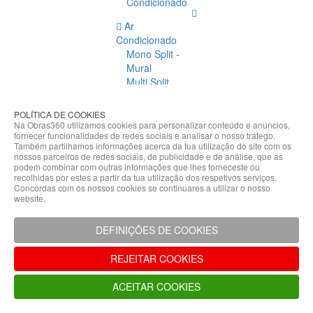
Condicionado
Ar
Condicionado
Mono Split -
Mural
Multi Split
Acessórios
Ar
POLÍTICA DE COOKIES
Condicionado
Na Obras360 utilizamos cookies para personalizar conteúdo e anúncios,
fornecer funcionalidades de redes sociais e analisar o nosso tráfego.
Acessórios
Também partilhamos informações acerca da tua utilização do site com os
Climatização
nossos parceiros de redes sociais, de publicidade e de análise, que as
podem combinar com outras informações que lhes forneceste ou
Acessórios
recolhidas por estes a partir da tua utilização dos respetivos serviços.
Concordas com os nossos cookies se continuares a utilizar o nosso
Climatização
website.
Bombas
Hidráulicas
DEFINIÇÕES DE COOKIES
Controladores
Fixações e
REJEITAR COOKIES
Acessórios
Isolamento
ACEITAR COOKIES
para
Tubagem