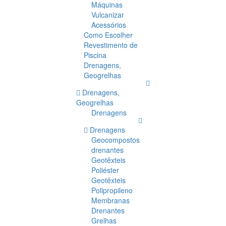
Máquinas
Vulcanizar
Acessórios
Como Escolher
Revestimento de
Piscina
Drenagens,
Geogrelhas
Drenagens,
Geogrelhas
Drenagens
Drenagens
Geocompostos
drenantes
Geotêxteis
Poliéster
Geotêxteis
Polipropileno
Membranas
Drenantes
Grelhas