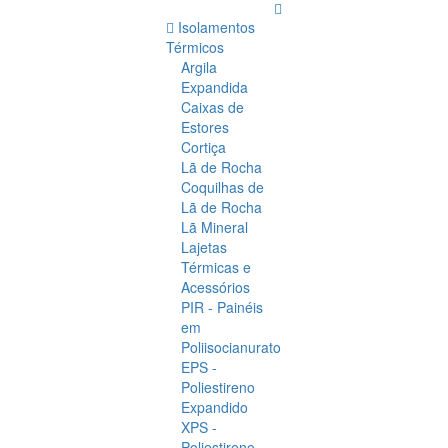
Isolamentos
Térmicos
Argila
Expandida
Caixas de
Estores
Cortiça
Lã de Rocha
Coquilhas de
Lã de Rocha
Lã Mineral
Lajetas
Térmicas e
Acessórios
PIR - Painéis
em
Poliisocianurato
EPS -
Poliestireno
Expandido
XPS -
Poliestireno