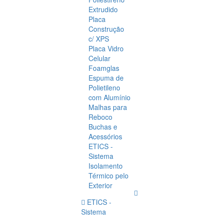
Extrudido
Placa
Construção
c/ XPS
Placa Vidro
Celular
Foamglas
Espuma de
Polietileno
com Alumínio
Malhas para
Reboco
Buchas e
Acessórios
ETICS -
Sistema
Isolamento
Térmico pelo
Exterior
ETICS -
Sistema