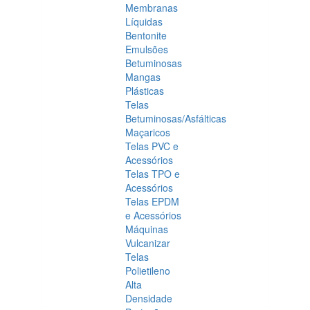
Membranas
Líquidas
Bentonite
Emulsões
Betuminosas
Mangas
Plásticas
Telas
Betuminosas/Asfálticas
Maçaricos
Telas PVC e
Acessórios
Telas TPO e
Acessórios
Telas EPDM
e Acessórios
Máquinas
Vulcanizar
Telas
Polietileno
Alta
Densidade