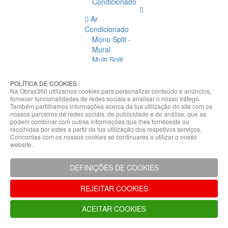
Condicionado
Ar
Condicionado
Mono Split -
Mural
Multi Split
Acessórios
Ar
POLÍTICA DE COOKIES
Condicionado
Na Obras360 utilizamos cookies para personalizar conteúdo e anúncios,
fornecer funcionalidades de redes sociais e analisar o nosso tráfego.
Acessórios
Também partilhamos informações acerca da tua utilização do site com os
Climatização
nossos parceiros de redes sociais, de publicidade e de análise, que as
podem combinar com outras informações que lhes forneceste ou
Acessórios
recolhidas por estes a partir da tua utilização dos respetivos serviços.
Concordas com os nossos cookies se continuares a utilizar o nosso
Climatização
website.
Bombas
Hidráulicas
DEFINIÇÕES DE COOKIES
Controladores
Fixações e
REJEITAR COOKIES
Acessórios
Isolamento
ACEITAR COOKIES
para
Tubagem