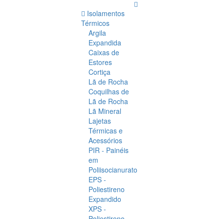
Isolamentos
Térmicos
Argila
Expandida
Caixas de
Estores
Cortiça
Lã de Rocha
Coquilhas de
Lã de Rocha
Lã Mineral
Lajetas
Térmicas e
Acessórios
PIR - Painéis
em
Poliisocianurato
EPS -
Poliestireno
Expandido
XPS -
Poliestireno