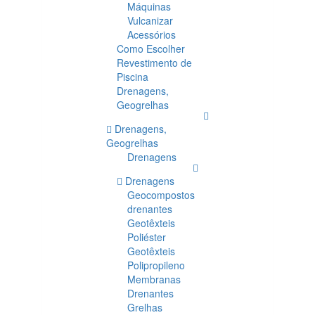
Máquinas
Vulcanizar
Acessórios
Como Escolher
Revestimento de
Piscina
Drenagens,
Geogrelhas
Drenagens,
Geogrelhas
Drenagens
Drenagens
Geocompostos
drenantes
Geotêxteis
Poliéster
Geotêxteis
Polipropileno
Membranas
Drenantes
Grelhas