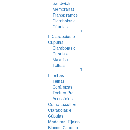
Sandwich
Membranas
Transpirantes
Claraboias e
Cúpulas
Claraboias e
Cúpulas
Claraboias e
Cúpulas
Maydisa
Telhas
Telhas
Telhas
Cerâmicas
Tectum Pro
Acessórios
Como Escolher
Claraboias e
Cúpulas
Madeiras, Tijolos,
Blocos, Cimento