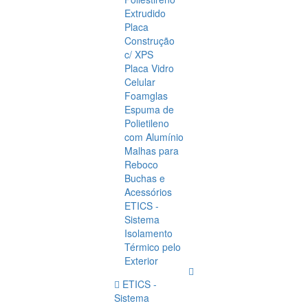
Extrudido
Placa
Construção
c/ XPS
Placa Vidro
Celular
Foamglas
Espuma de
Polietileno
com Alumínio
Malhas para
Reboco
Buchas e
Acessórios
ETICS -
Sistema
Isolamento
Térmico pelo
Exterior
ETICS -
Sistema