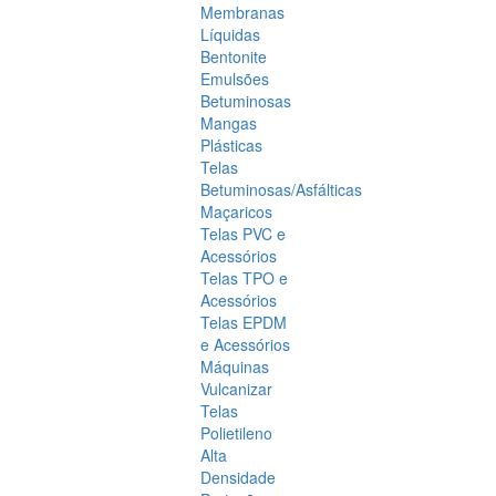
Membranas
Líquidas
Bentonite
Emulsões
Betuminosas
Mangas
Plásticas
Telas
Betuminosas/Asfálticas
Maçaricos
Telas PVC e
Acessórios
Telas TPO e
Acessórios
Telas EPDM
e Acessórios
Máquinas
Vulcanizar
Telas
Polietileno
Alta
Densidade