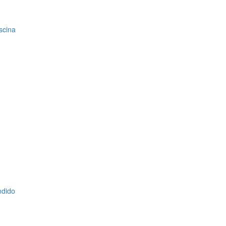
scina
ndido