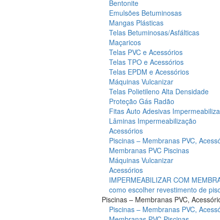
Bentonite
Emulsões Betuminosas
Mangas Plásticas
Telas Betuminosas/Asfálticas
Maçaricos
Telas PVC e Acessórios
Telas TPO e Acessórios
Telas EPDM e Acessórios
Máquinas Vulcanizar
Telas Polietileno Alta Densidade
Proteção Gás Radão
Fitas Auto Adesivas Impermeabiliz
Lâminas Impermeabilização
Acessórios
Piscinas – Membranas PVC, Acessó
Membranas PVC Piscinas
Máquinas Vulcanizar
Acessórios
IMPERMEABILIZAR COM MEMBRAN
como escolher revestimento de pis
Piscinas – Membranas PVC, Acessóri
Piscinas – Membranas PVC, Acessó
Membranas PVC Piscinas