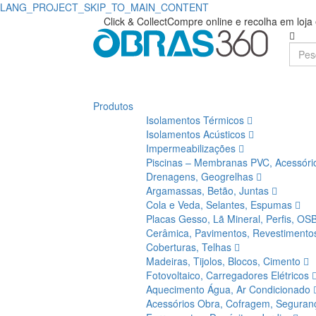
LANG_PROJECT_SKIP_TO_MAIN_CONTENT
Click & Collect
Compre online e recolha em loj
Produtos
Isolamentos Térmicos
Isolamentos Acústicos
Impermeabilizações
Piscinas – Membranas PVC, Acessór
Drenagens, Geogrelhas
Argamassas, Betão, Juntas
Cola e Veda, Selantes, Espumas
Placas Gesso, Lã Mineral, Perfis, OS
Cerâmica, Pavimentos, Revestiment
Coberturas, Telhas
Madeiras, Tijolos, Blocos, Cimento
Fotovoltaico, Carregadores Elétricos
Aquecimento Água, Ar Condicionado
Acessórios Obra, Cofragem, Segura