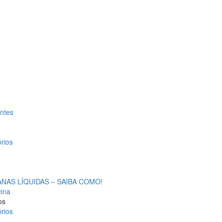
antes
rios
AS LÍQUIDAS – SAIBA COMO!
cina
os
rios