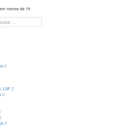
a em menos de 1h
ios
B, LSF
os
nça