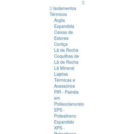
Isolamentos
Térmicos
Argila
Expandida
Caixas de
Estores
Cortiça
Lã de Rocha
Coquilhas de
Lã de Rocha
Lã Mineral
Lajetas
Térmicas e
Acessórios
PIR - Painéis
em
Poliisocianurato
EPS -
Poliestireno
Expandido
XPS -
Poliestireno