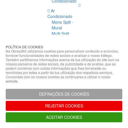
Condicionado
Ar
Condicionado
Mono Split -
Mural
Multi Split
Acessórios
Ar
POLÍTICA DE COOKIES
Condicionado
Na Obras360 utilizamos cookies para personalizar conteúdo e anúncios,
fornecer funcionalidades de redes sociais e analisar o nosso tráfego.
Acessórios
Também partilhamos informações acerca da tua utilização do site com os
Climatização
nossos parceiros de redes sociais, de publicidade e de análise, que as
podem combinar com outras informações que lhes forneceste ou
Acessórios
recolhidas por estes a partir da tua utilização dos respetivos serviços.
Concordas com os nossos cookies se continuares a utilizar o nosso
Climatização
website.
Bombas
Hidráulicas
DEFINIÇÕES DE COOKIES
Controladores
Fixações e
REJEITAR COOKIES
Acessórios
Isolamento
ACEITAR COOKIES
para
Tubagem