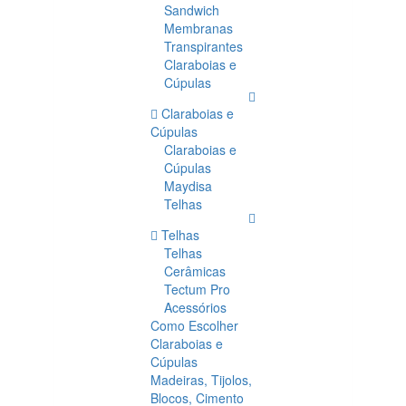
Sandwich
Membranas
Transpirantes
Claraboias e
Cúpulas
Claraboias e
Cúpulas
Claraboias e
Cúpulas
Maydisa
Telhas
Telhas
Telhas
Cerâmicas
Tectum Pro
Acessórios
Como Escolher
Claraboias e
Cúpulas
Madeiras, Tijolos,
Blocos, Cimento