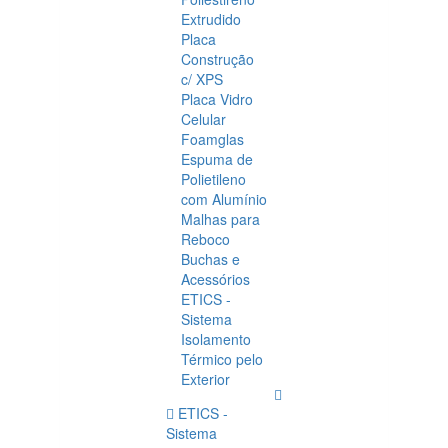
Extrudido
Placa
Construção
c/ XPS
Placa Vidro
Celular
Foamglas
Espuma de
Polietileno
com Alumínio
Malhas para
Reboco
Buchas e
Acessórios
ETICS -
Sistema
Isolamento
Térmico pelo
Exterior
ETICS -
Sistema