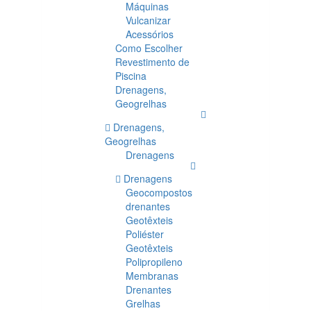
Máquinas
Vulcanizar
Acessórios
Como Escolher
Revestimento de
Piscina
Drenagens,
Geogrelhas
Drenagens,
Geogrelhas
Drenagens
Drenagens
Geocompostos
drenantes
Geotêxteis
Poliéster
Geotêxteis
Polipropileno
Membranas
Drenantes
Grelhas