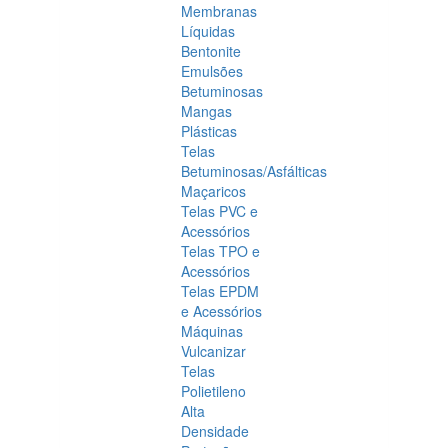
Membranas
Líquidas
Bentonite
Emulsões
Betuminosas
Mangas
Plásticas
Telas
Betuminosas/Asfálticas
Maçaricos
Telas PVC e
Acessórios
Telas TPO e
Acessórios
Telas EPDM
e Acessórios
Máquinas
Vulcanizar
Telas
Polietileno
Alta
Densidade