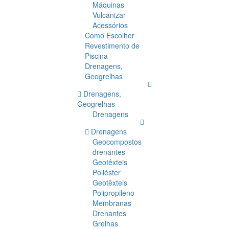
Máquinas
Vulcanizar
Acessórios
Como Escolher
Revestimento de
Piscina
Drenagens,
Geogrelhas
Drenagens,
Geogrelhas
Drenagens
Drenagens
Geocompostos
drenantes
Geotêxteis
Poliéster
Geotêxteis
Polipropileno
Membranas
Drenantes
Grelhas