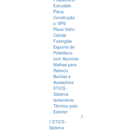
Extrudido
Placa
Construção
c/ XPS
Placa Vidro
Celular
Foamglas
Espuma de
Polietileno
com Alumínio
Malhas para
Reboco
Buchas e
Acessórios
ETICS -
Sistema
Isolamento
Térmico pelo
Exterior
ETICS -
Sistema