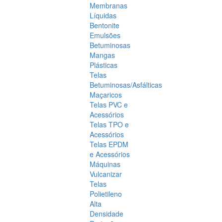
Membranas
Líquidas
Bentonite
Emulsões
Betuminosas
Mangas
Plásticas
Telas
Betuminosas/Asfálticas
Maçaricos
Telas PVC e
Acessórios
Telas TPO e
Acessórios
Telas EPDM
e Acessórios
Máquinas
Vulcanizar
Telas
Polietileno
Alta
Densidade