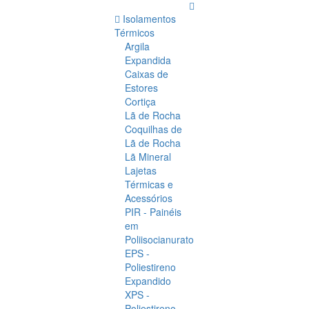
Isolamentos
Térmicos
Argila
Expandida
Caixas de
Estores
Cortiça
Lã de Rocha
Coquilhas de
Lã de Rocha
Lã Mineral
Lajetas
Térmicas e
Acessórios
PIR - Painéis
em
Poliisocianurato
EPS -
Poliestireno
Expandido
XPS -
Poliestireno