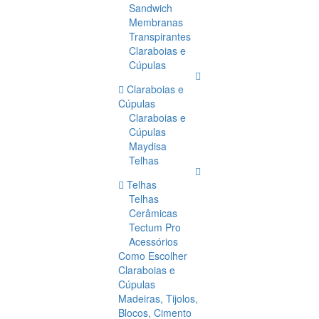
Sandwich
Membranas
Transpirantes
Claraboias e
Cúpulas
Claraboias e
Cúpulas
Claraboias e
Cúpulas
Maydisa
Telhas
Telhas
Telhas
Cerâmicas
Tectum Pro
Acessórios
Como Escolher
Claraboias e
Cúpulas
Madeiras, Tijolos,
Blocos, Cimento