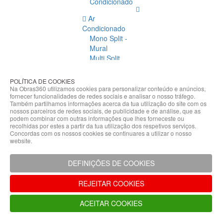
Condicionado
Ar
Condicionado
Mono Split -
Mural
Multi Split
Acessórios
Ar
POLÍTICA DE COOKIES
Condicionado
Na Obras360 utilizamos cookies para personalizar conteúdo e anúncios,
fornecer funcionalidades de redes sociais e analisar o nosso tráfego.
Acessórios
Também partilhamos informações acerca da tua utilização do site com os
Climatização
nossos parceiros de redes sociais, de publicidade e de análise, que as
podem combinar com outras informações que lhes forneceste ou
Acessórios
recolhidas por estes a partir da tua utilização dos respetivos serviços.
Concordas com os nossos cookies se continuares a utilizar o nosso
Climatização
website.
Bombas
Hidráulicas
DEFINIÇÕES DE COOKIES
Controladores
Fixações e
REJEITAR COOKIES
Acessórios
Isolamento
ACEITAR COOKIES
para
Tubagem