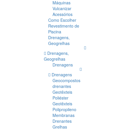
Máquinas
Vulcanizar
Acessórios
Como Escolher
Revestimento de
Piscina
Drenagens,
Geogrelhas
Drenagens,
Geogrelhas
Drenagens
Drenagens
Geocompostos
drenantes
Geotêxteis
Poliéster
Geotêxteis
Polipropileno
Membranas
Drenantes
Grelhas