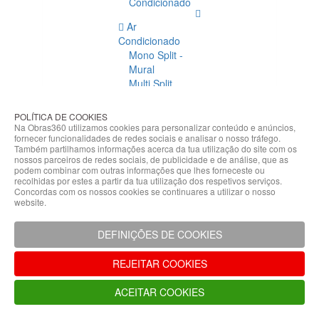
Condicionado
Ar
Condicionado
Mono Split -
Mural
Multi Split
Acessórios
Ar
POLÍTICA DE COOKIES
Condicionado
Na Obras360 utilizamos cookies para personalizar conteúdo e anúncios,
fornecer funcionalidades de redes sociais e analisar o nosso tráfego.
Acessórios
Também partilhamos informações acerca da tua utilização do site com os
Climatização
nossos parceiros de redes sociais, de publicidade e de análise, que as
podem combinar com outras informações que lhes forneceste ou
Acessórios
recolhidas por estes a partir da tua utilização dos respetivos serviços.
Concordas com os nossos cookies se continuares a utilizar o nosso
Climatização
website.
Bombas
Hidráulicas
DEFINIÇÕES DE COOKIES
Controladores
Fixações e
REJEITAR COOKIES
Acessórios
Isolamento
ACEITAR COOKIES
para
Tubagem