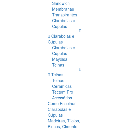
Sandwich
Membranas
Transpirantes
Claraboias e
Cúpulas
Claraboias e
Cúpulas
Claraboias e
Cúpulas
Maydisa
Telhas
Telhas
Telhas
Cerâmicas
Tectum Pro
Acessórios
Como Escolher
Claraboias e
Cúpulas
Madeiras, Tijolos,
Blocos, Cimento