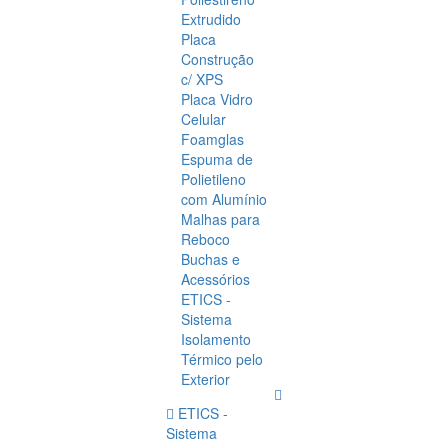
Extrudido
Placa
Construção
c/ XPS
Placa Vidro
Celular
Foamglas
Espuma de
Polietileno
com Alumínio
Malhas para
Reboco
Buchas e
Acessórios
ETICS -
Sistema
Isolamento
Térmico pelo
Exterior
ETICS -
Sistema