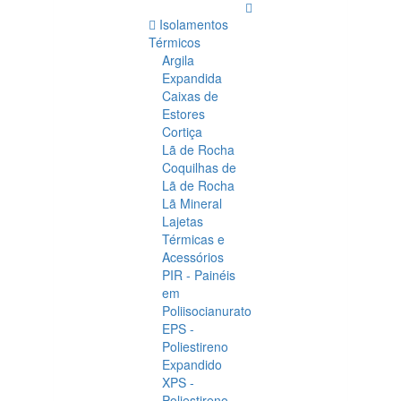
Isolamentos
Térmicos
Argila
Expandida
Caixas de
Estores
Cortiça
Lã de Rocha
Coquilhas de
Lã de Rocha
Lã Mineral
Lajetas
Térmicas e
Acessórios
PIR - Painéis
em
Poliisocianurato
EPS -
Poliestireno
Expandido
XPS -
Poliestireno