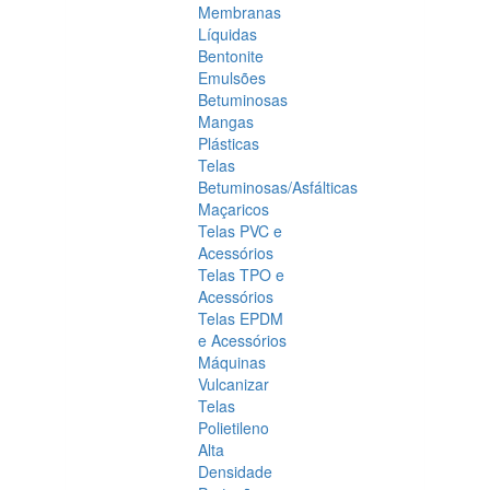
Membranas
Líquidas
Bentonite
Emulsões
Betuminosas
Mangas
Plásticas
Telas
Betuminosas/Asfálticas
Maçaricos
Telas PVC e
Acessórios
Telas TPO e
Acessórios
Telas EPDM
e Acessórios
Máquinas
Vulcanizar
Telas
Polietileno
Alta
Densidade