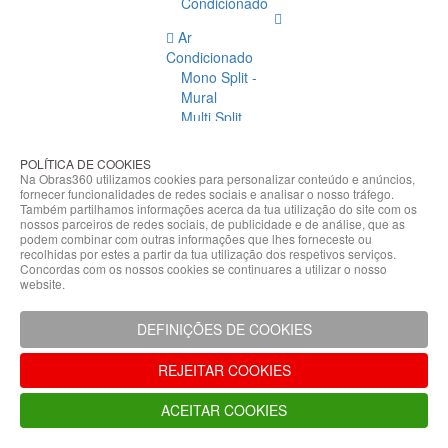
Condicionado
Ar
Condicionado
Mono Split -
Mural
Multi Split
Acessórios
Ar
POLÍTICA DE COOKIES
Condicionado
Na Obras360 utilizamos cookies para personalizar conteúdo e anúncios,
fornecer funcionalidades de redes sociais e analisar o nosso tráfego.
Acessórios
Também partilhamos informações acerca da tua utilização do site com os
Climatização
nossos parceiros de redes sociais, de publicidade e de análise, que as
podem combinar com outras informações que lhes forneceste ou
Acessórios
recolhidas por estes a partir da tua utilização dos respetivos serviços.
Concordas com os nossos cookies se continuares a utilizar o nosso
Climatização
website.
Bombas
Hidráulicas
DEFINIÇÕES DE COOKIES
Controladores
Fixações e
REJEITAR COOKIES
Acessórios
Isolamento
ACEITAR COOKIES
para
Tubagem