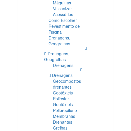
Máquinas
Vulcanizar
Acessórios
Como Escolher
Revestimento de
Piscina
Drenagens,
Geogrelhas
Drenagens,
Geogrelhas
Drenagens
Drenagens
Geocompostos
drenantes
Geotêxteis
Poliéster
Geotêxteis
Polipropileno
Membranas
Drenantes
Grelhas