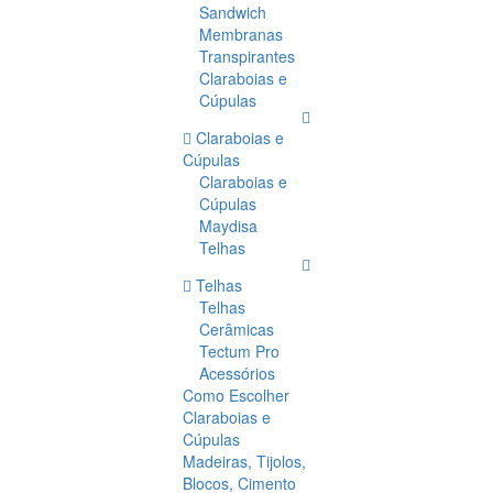
Sandwich
Membranas
Transpirantes
Claraboias e
Cúpulas
Claraboias e
Cúpulas
Claraboias e
Cúpulas
Maydisa
Telhas
Telhas
Telhas
Cerâmicas
Tectum Pro
Acessórios
Como Escolher
Claraboias e
Cúpulas
Madeiras, Tijolos,
Blocos, Cimento