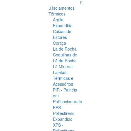
Isolamentos
Térmicos
Argila
Expandida
Caixas de
Estores
Cortiça
Lã de Rocha
Coquilhas de
Lã de Rocha
Lã Mineral
Lajetas
Térmicas e
Acessórios
PIR - Painéis
em
Poliisocianurato
EPS -
Poliestireno
Expandido
XPS -
Poliestireno