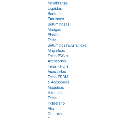
Membranas
Líquidas
Bentonite
Emulsões
Betuminosas
Mangas
Plásticas
Telas
Betuminosas/Asfálticas
Maçaricos
Telas PVC e
Acessórios
Telas TPO e
Acessórios
Telas EPDM
e Acessórios
Máquinas
Vulcanizar
Telas
Polietileno
Alta
Densidade