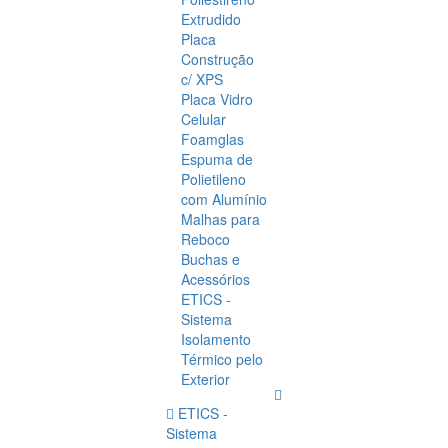
Extrudido
Placa
Construção
c/ XPS
Placa Vidro
Celular
Foamglas
Espuma de
Polietileno
com Alumínio
Malhas para
Reboco
Buchas e
Acessórios
ETICS -
Sistema
Isolamento
Térmico pelo
Exterior
ETICS -
Sistema