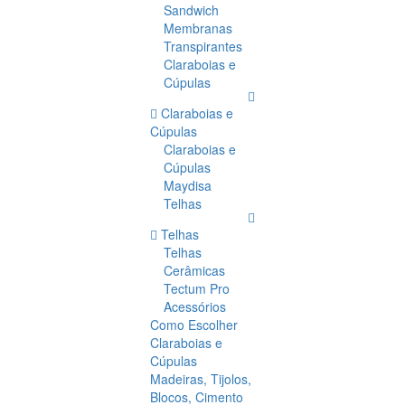
Sandwich
Membranas
Transpirantes
Claraboias e
Cúpulas
Claraboias e
Cúpulas
Claraboias e
Cúpulas
Maydisa
Telhas
Telhas
Telhas
Cerâmicas
Tectum Pro
Acessórios
Como Escolher
Claraboias e
Cúpulas
Madeiras, Tijolos,
Blocos, Cimento