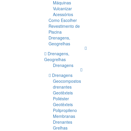
Máquinas
Vulcanizar
Acessórios
Como Escolher
Revestimento de
Piscina
Drenagens,
Geogrelhas
Drenagens,
Geogrelhas
Drenagens
Drenagens
Geocompostos
drenantes
Geotêxteis
Poliéster
Geotêxteis
Polipropileno
Membranas
Drenantes
Grelhas