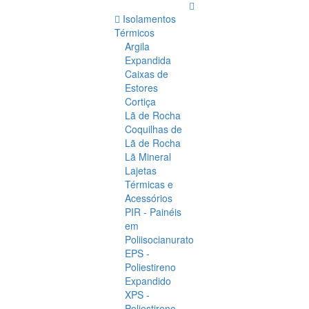
Isolamentos
Térmicos
Argila
Expandida
Caixas de
Estores
Cortiça
Lã de Rocha
Coquilhas de
Lã de Rocha
Lã Mineral
Lajetas
Térmicas e
Acessórios
PIR - Painéis
em
Poliisocianurato
EPS -
Poliestireno
Expandido
XPS -
Poliestireno