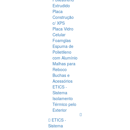
Extrudido
Placa
Construção
c/ XPS
Placa Vidro
Celular
Foamglas
Espuma de
Polietileno
com Alumínio
Malhas para
Reboco
Buchas e
Acessórios
ETICS -
Sistema
Isolamento
Térmico pelo
Exterior
ETICS -
Sistema