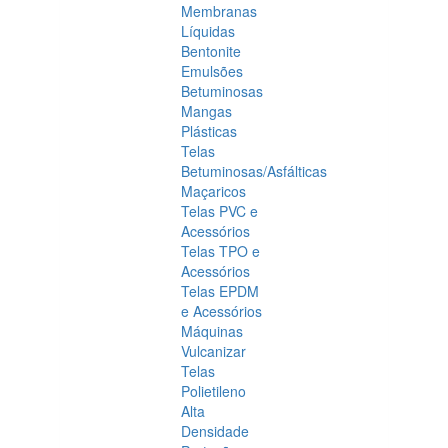
Membranas
Líquidas
Bentonite
Emulsões
Betuminosas
Mangas
Plásticas
Telas
Betuminosas/Asfálticas
Maçaricos
Telas PVC e
Acessórios
Telas TPO e
Acessórios
Telas EPDM
e Acessórios
Máquinas
Vulcanizar
Telas
Polietileno
Alta
Densidade