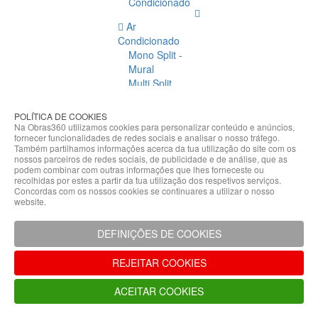
Condicionado
Ar
Condicionado
Mono Split -
Mural
Multi Split
Acessórios
Ar
POLÍTICA DE COOKIES
Condicionado
Na Obras360 utilizamos cookies para personalizar conteúdo e anúncios,
fornecer funcionalidades de redes sociais e analisar o nosso tráfego.
Acessórios
Também partilhamos informações acerca da tua utilização do site com os
Climatização
nossos parceiros de redes sociais, de publicidade e de análise, que as
podem combinar com outras informações que lhes forneceste ou
Acessórios
recolhidas por estes a partir da tua utilização dos respetivos serviços.
Concordas com os nossos cookies se continuares a utilizar o nosso
Climatização
website.
Bombas
Hidráulicas
DEFINIÇÕES DE COOKIES
Controladores
Fixações e
REJEITAR COOKIES
Acessórios
Isolamento
ACEITAR COOKIES
para
Tubagem