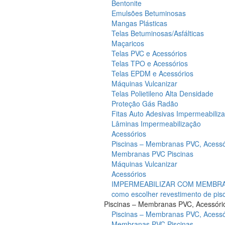
Bentonite
Emulsões Betuminosas
Mangas Plásticas
Telas Betuminosas/Asfálticas
Maçaricos
Telas PVC e Acessórios
Telas TPO e Acessórios
Telas EPDM e Acessórios
Máquinas Vulcanizar
Telas Polietileno Alta Densidade
Proteção Gás Radão
Fitas Auto Adesivas Impermeabiliz
Lâminas Impermeabilização
Acessórios
Piscinas – Membranas PVC, Acessó
Membranas PVC Piscinas
Máquinas Vulcanizar
Acessórios
IMPERMEABILIZAR COM MEMBRAN
como escolher revestimento de pis
Piscinas – Membranas PVC, Acessóri
Piscinas – Membranas PVC, Acessó
Membranas PVC Piscinas