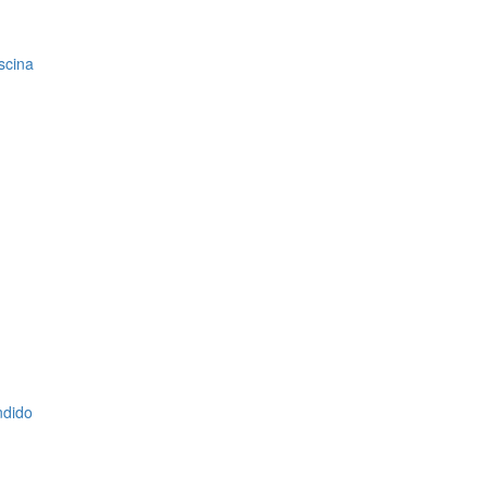
scina
ndido