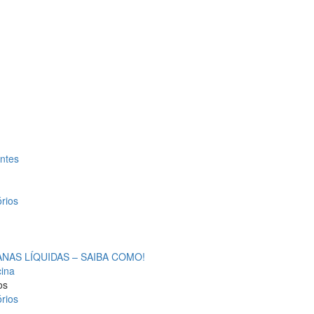
antes
rios
AS LÍQUIDAS – SAIBA COMO!
cina
os
rios