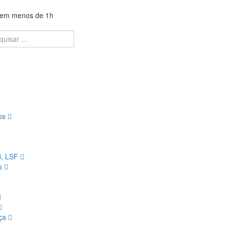
a em menos de 1h
ios
B, LSF
os
nça