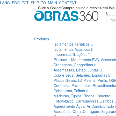
LANG_PROJECT_SKIP_TO_MAIN_CONTENT
Click & Collect
Compre online e recolha em loj
Produtos
Isolamentos Térmicos
Isolamentos Acústicos
Impermeabilizações
Piscinas – Membranas PVC, Acessór
Drenagens, Geogrelhas
Argamassas, Betão, Juntas
Cola e Veda, Selantes, Espumas
Placas Gesso, Lã Mineral, Perfis, OS
Cerâmica, Pavimentos, Revestiment
Coberturas, Telhas
Madeiras, Tijolos, Blocos, Cimento
Fotovoltaico, Carregadores Elétricos
Aquecimento Água, Ar Condicionado
Acessórios Obra, Cofragem, Segura