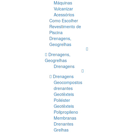
Máquinas
Vulcanizar
Acessórios
Como Escolher
Revestimento de
Piscina
Drenagens,
Geogrelhas
Drenagens,
Geogrelhas
Drenagens
Drenagens
Geocompostos
drenantes
Geotêxteis
Poliéster
Geotêxteis
Polipropileno
Membranas
Drenantes
Grelhas