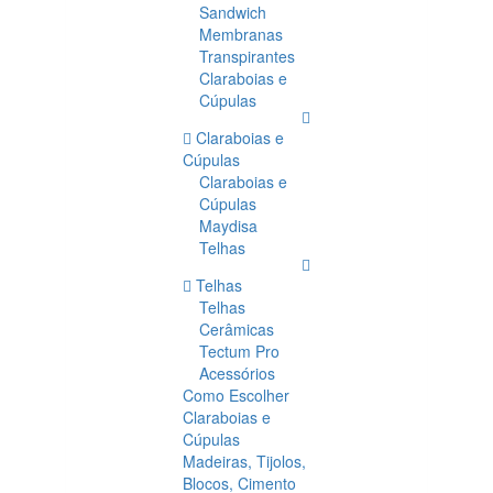
Sandwich
Membranas
Transpirantes
Claraboias e
Cúpulas
Claraboias e
Cúpulas
Claraboias e
Cúpulas
Maydisa
Telhas
Telhas
Telhas
Cerâmicas
Tectum Pro
Acessórios
Como Escolher
Claraboias e
Cúpulas
Madeiras, Tijolos,
Blocos, Cimento