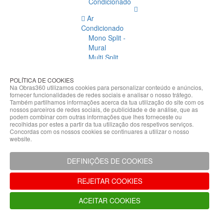
Condicionado
Ar
Condicionado
Mono Split -
Mural
Multi Split
Acessórios
Ar
POLÍTICA DE COOKIES
Condicionado
Na Obras360 utilizamos cookies para personalizar conteúdo e anúncios,
fornecer funcionalidades de redes sociais e analisar o nosso tráfego.
Acessórios
Também partilhamos informações acerca da tua utilização do site com os
Climatização
nossos parceiros de redes sociais, de publicidade e de análise, que as
podem combinar com outras informações que lhes forneceste ou
Acessórios
recolhidas por estes a partir da tua utilização dos respetivos serviços.
Concordas com os nossos cookies se continuares a utilizar o nosso
Climatização
website.
Bombas
Hidráulicas
DEFINIÇÕES DE COOKIES
Controladores
Fixações e
REJEITAR COOKIES
Acessórios
Isolamento
ACEITAR COOKIES
para
Tubagem