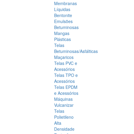
Membranas
Líquidas
Bentonite
Emulsões
Betuminosas
Mangas
Plásticas
Telas
Betuminosas/Asfálticas
Maçaricos
Telas PVC e
Acessórios
Telas TPO e
Acessórios
Telas EPDM
e Acessórios
Máquinas
Vulcanizar
Telas
Polietileno
Alta
Densidade