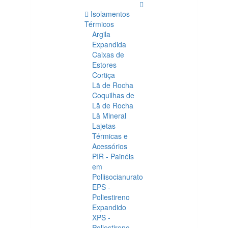
Isolamentos
Térmicos
Argila
Expandida
Caixas de
Estores
Cortiça
Lã de Rocha
Coquilhas de
Lã de Rocha
Lã Mineral
Lajetas
Térmicas e
Acessórios
PIR - Painéis
em
Poliisocianurato
EPS -
Poliestireno
Expandido
XPS -
Poliestireno