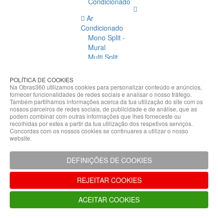
Condicionado
Ar
Condicionado
Mono Split -
Mural
Multi Split
Acessórios
Ar
POLÍTICA DE COOKIES
Condicionado
Na Obras360 utilizamos cookies para personalizar conteúdo e anúncios,
fornecer funcionalidades de redes sociais e analisar o nosso tráfego.
Acessórios
Também partilhamos informações acerca da tua utilização do site com os
Climatização
nossos parceiros de redes sociais, de publicidade e de análise, que as
podem combinar com outras informações que lhes forneceste ou
Acessórios
recolhidas por estes a partir da tua utilização dos respetivos serviços.
Concordas com os nossos cookies se continuares a utilizar o nosso
Climatização
website.
Bombas
Hidráulicas
DEFINIÇÕES DE COOKIES
Controladores
Fixações e
REJEITAR COOKIES
Acessórios
Isolamento
ACEITAR COOKIES
para
Tubagem