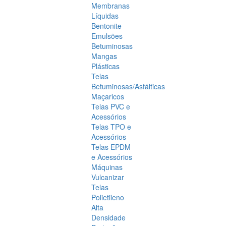
Membranas
Líquidas
Bentonite
Emulsões
Betuminosas
Mangas
Plásticas
Telas
Betuminosas/Asfálticas
Maçaricos
Telas PVC e
Acessórios
Telas TPO e
Acessórios
Telas EPDM
e Acessórios
Máquinas
Vulcanizar
Telas
Polietileno
Alta
Densidade