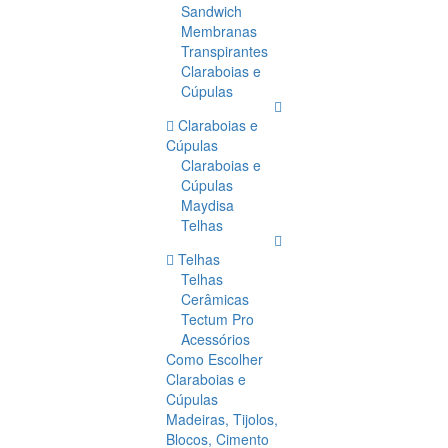
Sandwich
Membranas
Transpirantes
Claraboias e
Cúpulas
Claraboias e
Cúpulas
Claraboias e
Cúpulas
Maydisa
Telhas
Telhas
Telhas
Cerâmicas
Tectum Pro
Acessórios
Como Escolher
Claraboias e
Cúpulas
Madeiras, Tijolos,
Blocos, Cimento