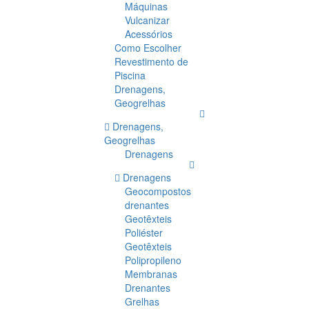
Máquinas
Vulcanizar
Acessórios
Como Escolher
Revestimento de
Piscina
Drenagens,
Geogrelhas
Drenagens,
Geogrelhas
Drenagens
Drenagens
Geocompostos
drenantes
Geotêxteis
Poliéster
Geotêxteis
Polipropileno
Membranas
Drenantes
Grelhas