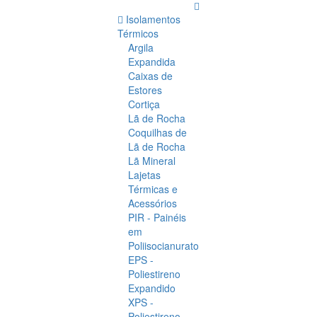
Isolamentos
Térmicos
Argila
Expandida
Caixas de
Estores
Cortiça
Lã de Rocha
Coquilhas de
Lã de Rocha
Lã Mineral
Lajetas
Térmicas e
Acessórios
PIR - Painéis
em
Poliisocianurato
EPS -
Poliestireno
Expandido
XPS -
Poliestireno