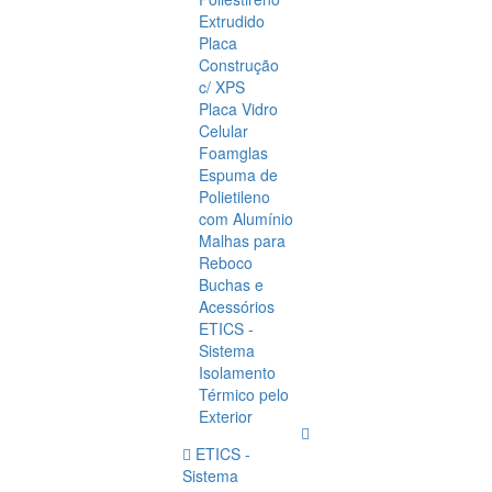
Extrudido
Placa
Construção
c/ XPS
Placa Vidro
Celular
Foamglas
Espuma de
Polietileno
com Alumínio
Malhas para
Reboco
Buchas e
Acessórios
ETICS -
Sistema
Isolamento
Térmico pelo
Exterior
ETICS -
Sistema