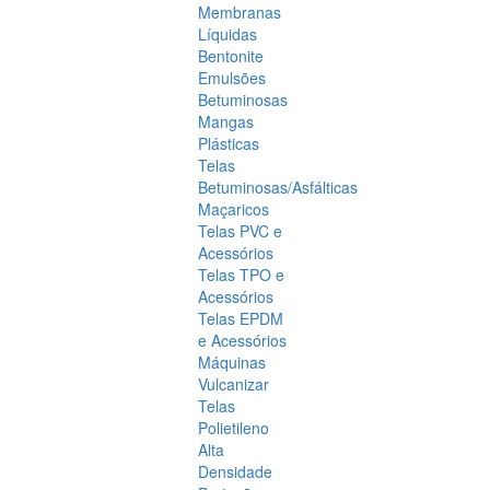
Membranas
Líquidas
Bentonite
Emulsões
Betuminosas
Mangas
Plásticas
Telas
Betuminosas/Asfálticas
Maçaricos
Telas PVC e
Acessórios
Telas TPO e
Acessórios
Telas EPDM
e Acessórios
Máquinas
Vulcanizar
Telas
Polietileno
Alta
Densidade