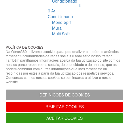
Condicionado
Ar
Condicionado
Mono Split -
Mural
Multi Split
Acessórios
Ar
POLÍTICA DE COOKIES
Condicionado
Na Obras360 utilizamos cookies para personalizar conteúdo e anúncios,
fornecer funcionalidades de redes sociais e analisar o nosso tráfego.
Acessórios
Também partilhamos informações acerca da tua utilização do site com os
Climatização
nossos parceiros de redes sociais, de publicidade e de análise, que as
podem combinar com outras informações que lhes forneceste ou
Acessórios
recolhidas por estes a partir da tua utilização dos respetivos serviços.
Concordas com os nossos cookies se continuares a utilizar o nosso
Climatização
website.
Bombas
Hidráulicas
DEFINIÇÕES DE COOKIES
Controladores
Fixações e
REJEITAR COOKIES
Acessórios
Isolamento
ACEITAR COOKIES
para
Tubagem