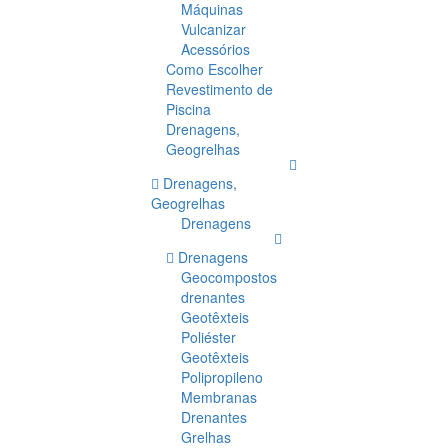
Máquinas
Vulcanizar
Acessórios
Como Escolher
Revestimento de
Piscina
Drenagens,
Geogrelhas
Drenagens,
Geogrelhas
Drenagens
Drenagens
Geocompostos
drenantes
Geotêxteis
Poliéster
Geotêxteis
Polipropileno
Membranas
Drenantes
Grelhas