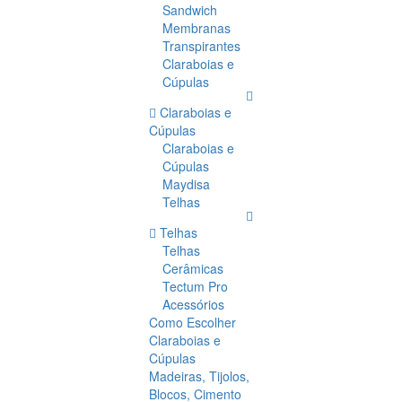
Sandwich
Membranas
Transpirantes
Claraboias e
Cúpulas
Claraboias e
Cúpulas
Claraboias e
Cúpulas
Maydisa
Telhas
Telhas
Telhas
Cerâmicas
Tectum Pro
Acessórios
Como Escolher
Claraboias e
Cúpulas
Madeiras, Tijolos,
Blocos, Cimento