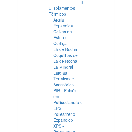
Isolamentos
Térmicos
Argila
Expandida
Caixas de
Estores
Cortiça
Lã de Rocha
Coquilhas de
Lã de Rocha
Lã Mineral
Lajetas
Térmicas e
Acessórios
PIR - Painéis
em
Poliisocianurato
EPS -
Poliestireno
Expandido
XPS -
Poliestireno