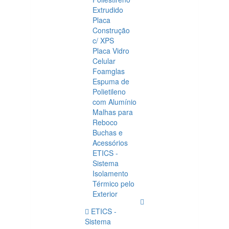
Extrudido
Placa
Construção
c/ XPS
Placa Vidro
Celular
Foamglas
Espuma de
Polietileno
com Alumínio
Malhas para
Reboco
Buchas e
Acessórios
ETICS -
Sistema
Isolamento
Térmico pelo
Exterior
ETICS -
Sistema