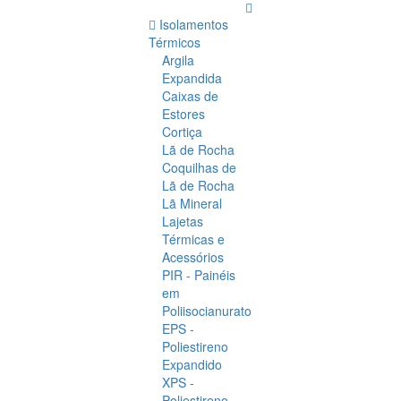
Isolamentos
Térmicos
Argila
Expandida
Caixas de
Estores
Cortiça
Lã de Rocha
Coquilhas de
Lã de Rocha
Lã Mineral
Lajetas
Térmicas e
Acessórios
PIR - Painéis
em
Poliisocianurato
EPS -
Poliestireno
Expandido
XPS -
Poliestireno