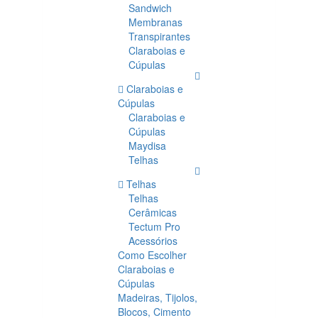
Sandwich
Membranas
Transpirantes
Claraboias e
Cúpulas
Claraboias e
Cúpulas
Claraboias e
Cúpulas
Maydisa
Telhas
Telhas
Telhas
Cerâmicas
Tectum Pro
Acessórios
Como Escolher
Claraboias e
Cúpulas
Madeiras, Tijolos,
Blocos, Cimento