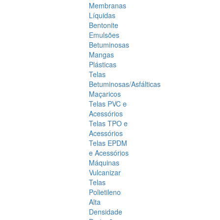
Membranas
Líquidas
Bentonite
Emulsões
Betuminosas
Mangas
Plásticas
Telas
Betuminosas/Asfálticas
Maçaricos
Telas PVC e
Acessórios
Telas TPO e
Acessórios
Telas EPDM
e Acessórios
Máquinas
Vulcanizar
Telas
Polietileno
Alta
Densidade