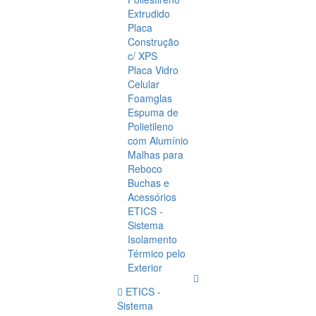
Extrudido
Placa
Construção
c/ XPS
Placa Vidro
Celular
Foamglas
Espuma de
Polietileno
com Alumínio
Malhas para
Reboco
Buchas e
Acessórios
ETICS -
Sistema
Isolamento
Térmico pelo
Exterior
ETICS -
Sistema