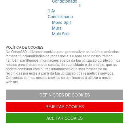
Condicionado
Ar
Condicionado
Mono Split -
Mural
Multi Split
Acessórios
Ar
POLÍTICA DE COOKIES
Condicionado
Na Obras360 utilizamos cookies para personalizar conteúdo e anúncios,
fornecer funcionalidades de redes sociais e analisar o nosso tráfego.
Acessórios
Também partilhamos informações acerca da tua utilização do site com os
Climatização
nossos parceiros de redes sociais, de publicidade e de análise, que as
podem combinar com outras informações que lhes forneceste ou
Acessórios
recolhidas por estes a partir da tua utilização dos respetivos serviços.
Concordas com os nossos cookies se continuares a utilizar o nosso
Climatização
website.
Bombas
Hidráulicas
DEFINIÇÕES DE COOKIES
Controladores
Fixações e
REJEITAR COOKIES
Acessórios
Isolamento
ACEITAR COOKIES
para
Tubagem