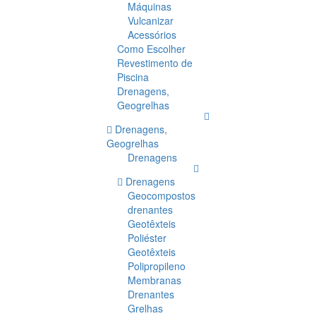
Máquinas
Vulcanizar
Acessórios
Como Escolher
Revestimento de
Piscina
Drenagens,
Geogrelhas
Drenagens,
Geogrelhas
Drenagens
Drenagens
Geocompostos
drenantes
Geotêxteis
Poliéster
Geotêxteis
Polipropileno
Membranas
Drenantes
Grelhas