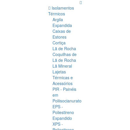
Isolamentos
Térmicos
Argila
Expandida
Caixas de
Estores
Cortiça
Lã de Rocha
Coquilhas de
Lã de Rocha
Lã Mineral
Lajetas
Térmicas e
Acessórios
PIR - Painéis
em
Poliisocianurato
EPS -
Poliestireno
Expandido
XPS -
Poliestireno