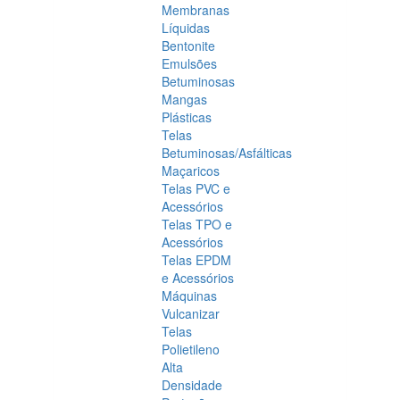
Membranas
Líquidas
Bentonite
Emulsões
Betuminosas
Mangas
Plásticas
Telas
Betuminosas/Asfálticas
Maçaricos
Telas PVC e
Acessórios
Telas TPO e
Acessórios
Telas EPDM
e Acessórios
Máquinas
Vulcanizar
Telas
Polietileno
Alta
Densidade