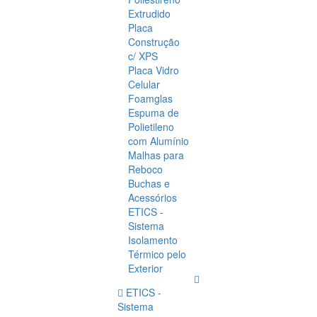
Extrudido
Placa
Construção
c/ XPS
Placa Vidro
Celular
Foamglas
Espuma de
Polietileno
com Alumínio
Malhas para
Reboco
Buchas e
Acessórios
ETICS -
Sistema
Isolamento
Térmico pelo
Exterior
ETICS -
Sistema