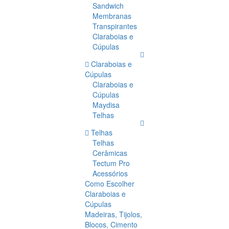
Sandwich
Membranas
Transpirantes
Claraboias e
Cúpulas
Claraboias e
Cúpulas
Claraboias e
Cúpulas
Maydisa
Telhas
Telhas
Telhas
Cerâmicas
Tectum Pro
Acessórios
Como Escolher
Claraboias e
Cúpulas
Madeiras, Tijolos,
Blocos, Cimento