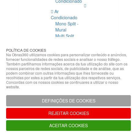
Condicionado
Ar
Condicionado
Mono Split -
Mural
Multi Split
Acessórios
Ar
POLÍTICA DE COOKIES
Condicionado
Na Obras360 utilizamos cookies para personalizar conteúdo e anúncios,
fornecer funcionalidades de redes sociais e analisar o nosso tráfego.
Acessórios
Também partilhamos informações acerca da tua utilização do site com os
Climatização
nossos parceiros de redes sociais, de publicidade e de análise, que as
podem combinar com outras informações que lhes forneceste ou
Acessórios
recolhidas por estes a partir da tua utilização dos respetivos serviços.
Concordas com os nossos cookies se continuares a utilizar o nosso
Climatização
website.
Bombas
Hidráulicas
DEFINIÇÕES DE COOKIES
Controladores
Fixações e
REJEITAR COOKIES
Acessórios
Isolamento
ACEITAR COOKIES
para
Tubagem