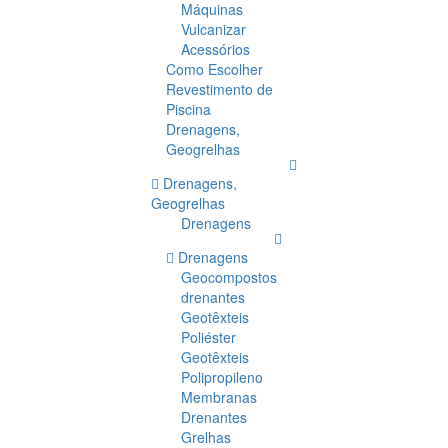
Máquinas
Vulcanizar
Acessórios
Como Escolher
Revestimento de
Piscina
Drenagens,
Geogrelhas
Drenagens,
Geogrelhas
Drenagens
Drenagens
Geocompostos
drenantes
Geotêxteis
Poliéster
Geotêxteis
Polipropileno
Membranas
Drenantes
Grelhas