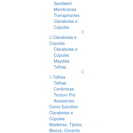
Sandwich
Membranas
Transpirantes
Claraboias e
Cúpulas
Claraboias e
Cúpulas
Claraboias e
Cúpulas
Maydisa
Telhas
Telhas
Telhas
Cerâmicas
Tectum Pro
Acessórios
Como Escolher
Claraboias e
Cúpulas
Madeiras, Tijolos,
Blocos, Cimento