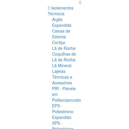
Isolamentos
Térmicos
Argila
Expandida
Caixas de
Estores
Cortiça
Lã de Rocha
Coquilhas de
Lã de Rocha
Lã Mineral
Lajetas
Térmicas e
Acessórios
PIR - Painéis
em
Poliisocianurato
EPS -
Poliestireno
Expandido
XPS -
Poliestireno