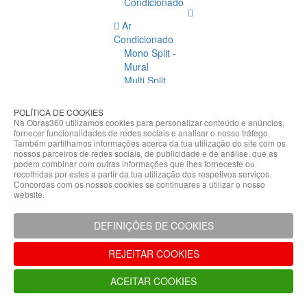
Condicionado
Ar
Condicionado
Mono Split -
Mural
Multi Split
Acessórios
Ar
POLÍTICA DE COOKIES
Condicionado
Na Obras360 utilizamos cookies para personalizar conteúdo e anúncios,
fornecer funcionalidades de redes sociais e analisar o nosso tráfego.
Acessórios
Também partilhamos informações acerca da tua utilização do site com os
Climatização
nossos parceiros de redes sociais, de publicidade e de análise, que as
podem combinar com outras informações que lhes forneceste ou
Acessórios
recolhidas por estes a partir da tua utilização dos respetivos serviços.
Concordas com os nossos cookies se continuares a utilizar o nosso
Climatização
website.
Bombas
Hidráulicas
DEFINIÇÕES DE COOKIES
Controladores
Fixações e
REJEITAR COOKIES
Acessórios
Isolamento
ACEITAR COOKIES
para
Tubagem