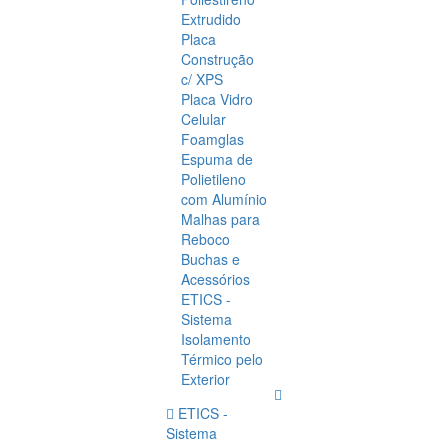
Extrudido
Placa
Construção
c/ XPS
Placa Vidro
Celular
Foamglas
Espuma de
Polietileno
com Alumínio
Malhas para
Reboco
Buchas e
Acessórios
ETICS -
Sistema
Isolamento
Térmico pelo
Exterior
ETICS -
Sistema