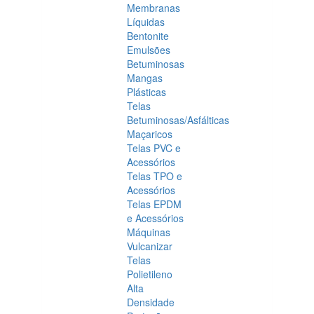
Membranas
Líquidas
Bentonite
Emulsões
Betuminosas
Mangas
Plásticas
Telas
Betuminosas/Asfálticas
Maçaricos
Telas PVC e
Acessórios
Telas TPO e
Acessórios
Telas EPDM
e Acessórios
Máquinas
Vulcanizar
Telas
Polietileno
Alta
Densidade