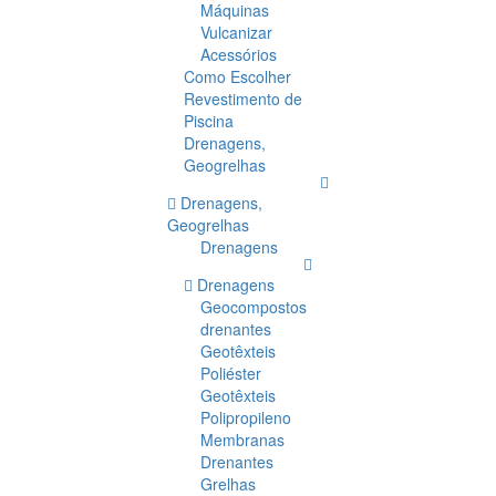
Máquinas
Vulcanizar
Acessórios
Como Escolher
Revestimento de
Piscina
Drenagens,
Geogrelhas
Drenagens,
Geogrelhas
Drenagens
Drenagens
Geocompostos
drenantes
Geotêxteis
Poliéster
Geotêxteis
Polipropileno
Membranas
Drenantes
Grelhas