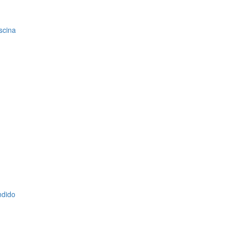
scina
ndido