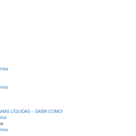
antes
rios
AS LÍQUIDAS – SAIBA COMO!
cina
os
rios