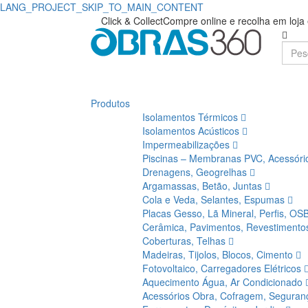
LANG_PROJECT_SKIP_TO_MAIN_CONTENT
Click & Collect
Compre online e recolha em loj
Produtos
Isolamentos Térmicos
Isolamentos Acústicos
Impermeabilizações
Piscinas – Membranas PVC, Acessór
Drenagens, Geogrelhas
Argamassas, Betão, Juntas
Cola e Veda, Selantes, Espumas
Placas Gesso, Lã Mineral, Perfis, OS
Cerâmica, Pavimentos, Revestiment
Coberturas, Telhas
Madeiras, Tijolos, Blocos, Cimento
Fotovoltaico, Carregadores Elétricos
Aquecimento Água, Ar Condicionado
Acessórios Obra, Cofragem, Segura