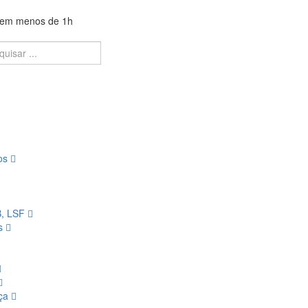
a em menos de 1h
ios
B, LSF
os
nça