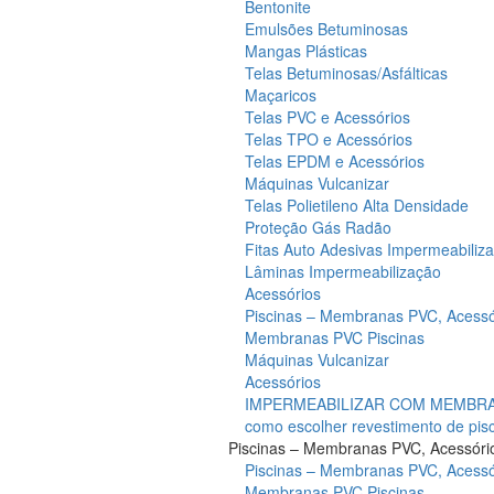
Bentonite
Emulsões Betuminosas
Mangas Plásticas
Telas Betuminosas/Asfálticas
Maçaricos
Telas PVC e Acessórios
Telas TPO e Acessórios
Telas EPDM e Acessórios
Máquinas Vulcanizar
Telas Polietileno Alta Densidade
Proteção Gás Radão
Fitas Auto Adesivas Impermeabiliz
Lâminas Impermeabilização
Acessórios
Piscinas – Membranas PVC, Acessó
Membranas PVC Piscinas
Máquinas Vulcanizar
Acessórios
IMPERMEABILIZAR COM MEMBRAN
como escolher revestimento de pis
Piscinas – Membranas PVC, Acessóri
Piscinas – Membranas PVC, Acessó
Membranas PVC Piscinas