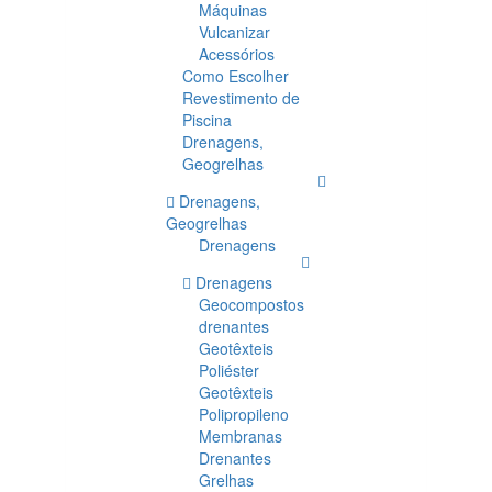
Máquinas
Vulcanizar
Acessórios
Como Escolher
Revestimento de
Piscina
Drenagens,
Geogrelhas
Drenagens,
Geogrelhas
Drenagens
Drenagens
Geocompostos
drenantes
Geotêxteis
Poliéster
Geotêxteis
Polipropileno
Membranas
Drenantes
Grelhas