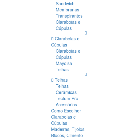
Sandwich
Membranas
Transpirantes
Claraboias e
Cúpulas
Claraboias e
Cúpulas
Claraboias e
Cúpulas
Maydisa
Telhas
Telhas
Telhas
Cerâmicas
Tectum Pro
Acessórios
Como Escolher
Claraboias e
Cúpulas
Madeiras, Tijolos,
Blocos, Cimento