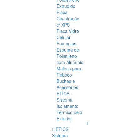
Extrudido
Placa
Construção
c/ XPS
Placa Vidro
Celular
Foamglas
Espuma de
Polietileno
com Alumínio
Malhas para
Reboco
Buchas e
Acessórios
ETICS -
Sistema
Isolamento
Térmico pelo
Exterior
ETICS -
Sistema