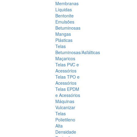
Membranas
Líquidas
Bentonite
Emulsões
Betuminosas
Mangas
Plásticas
Telas
Betuminosas/Asfálticas
Maçaricos
Telas PVC e
Acessórios
Telas TPO e
Acessórios
Telas EPDM
e Acessórios
Máquinas
Vulcanizar
Telas
Polietileno
Alta
Densidade