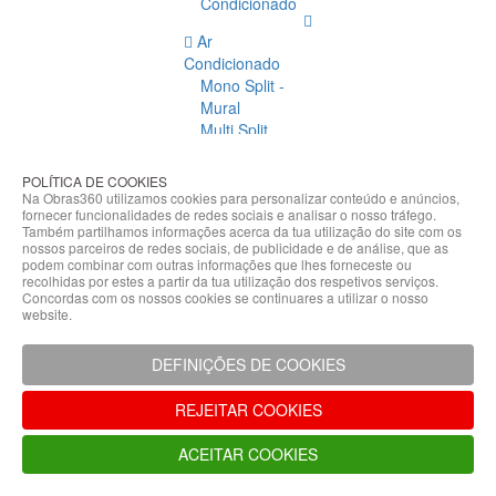
Condicionado
Ar
Condicionado
Mono Split -
Mural
Multi Split
Acessórios
Ar
POLÍTICA DE COOKIES
Condicionado
Na Obras360 utilizamos cookies para personalizar conteúdo e anúncios,
fornecer funcionalidades de redes sociais e analisar o nosso tráfego.
Acessórios
Também partilhamos informações acerca da tua utilização do site com os
Climatização
nossos parceiros de redes sociais, de publicidade e de análise, que as
podem combinar com outras informações que lhes forneceste ou
Acessórios
recolhidas por estes a partir da tua utilização dos respetivos serviços.
Concordas com os nossos cookies se continuares a utilizar o nosso
Climatização
website.
Bombas
Hidráulicas
DEFINIÇÕES DE COOKIES
Controladores
Fixações e
REJEITAR COOKIES
Acessórios
Isolamento
ACEITAR COOKIES
para
Tubagem