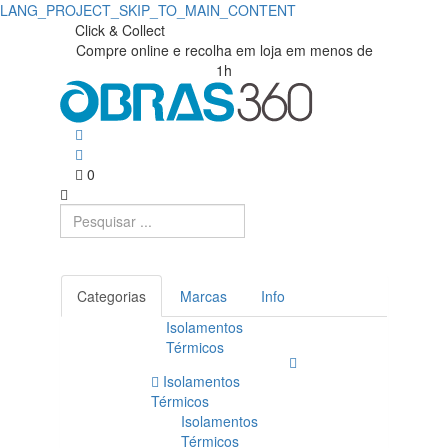
LANG_PROJECT_SKIP_TO_MAIN_CONTENT
Luvas
Obras360
Click & Collect
Compre online e recolha em loja em menos de
|
Glova
1h
Loja
Nylon
de
Spandex
Materiais
0
Vermelho
de
Revestimento
Construção
Nitrilo
Foam
Categorias
Marcas
Info
Isolamentos
0701103
Térmicos
(1Par)
Isolamentos
Térmicos
EN388-
Isolamentos
Térmicos