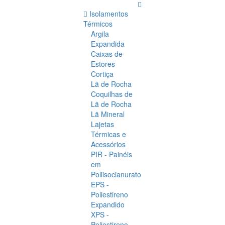
2016+A1-
Isolamentos
2018
Térmicos
Argila
4121X
Expandida
Caixas de
|
Estores
Cortiça
Obras360
Lã de Rocha
Coquilhas de
Lã de Rocha
Lã Mineral
Lajetas
Térmicas e
Acessórios
PIR - Painéis
em
Poliisocianurato
EPS -
Poliestireno
Expandido
XPS -
Poliestireno