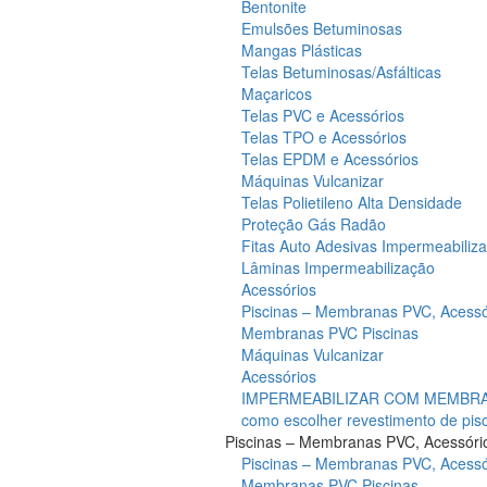
Bentonite
Emulsões Betuminosas
Mangas Plásticas
Telas Betuminosas/Asfálticas
Maçaricos
Telas PVC e Acessórios
Telas TPO e Acessórios
Telas EPDM e Acessórios
Máquinas Vulcanizar
Telas Polietileno Alta Densidade
Proteção Gás Radão
Fitas Auto Adesivas Impermeabiliz
Lâminas Impermeabilização
Acessórios
Piscinas – Membranas PVC, Acessó
Membranas PVC Piscinas
Máquinas Vulcanizar
Acessórios
IMPERMEABILIZAR COM MEMBRAN
como escolher revestimento de pis
Piscinas – Membranas PVC, Acessóri
Piscinas – Membranas PVC, Acessó
Membranas PVC Piscinas