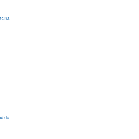
scina
ndido