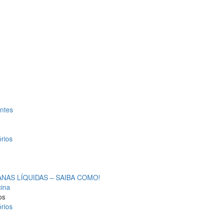
antes
rios
AS LÍQUIDAS – SAIBA COMO!
cina
os
rios