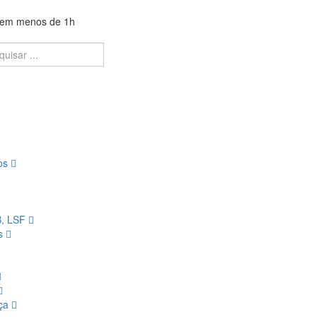
a em menos de 1h
ios
B, LSF
os
nça