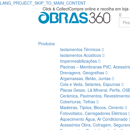
LANG_PROJECT_SKIP_TO_MAIN_CONTENT
Cinta
Obras360
Click & Collect
Compre online e recolha em loj
|
Lombar
Loja
Field
de
0906017
Produtos
Materiais
Isolamentos Térmicos
(1Unid.)
de
Isolamentos Acústicos
Impermeabilizações
Ajustável
Construção
Piscinas – Membranas PVC, Acessór
Drenagens, Geogrelhas
Com
Argamassas, Betão, Juntas
Cola e Veda, Selantes, Espumas
Suspensórios
Placas Gesso, Lã Mineral, Perfis, OS
Cerâmica, Pavimentos, Revestiment
Respirável
Coberturas, Telhas
Madeiras, Tijolos, Blocos, Cimento
|
Fotovoltaico, Carregadores Elétricos
Aquecimento Água, Ar Condicionado
Obras360
Acessórios Obra, Cofragem, Segura