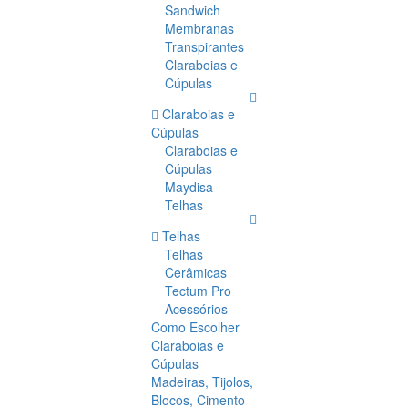
Sandwich
Membranas
Transpirantes
Claraboias e
Cúpulas
Claraboias e
Cúpulas
Claraboias e
Cúpulas
Maydisa
Telhas
Telhas
Telhas
Cerâmicas
Tectum Pro
Acessórios
Como Escolher
Claraboias e
Cúpulas
Madeiras, Tijolos,
Blocos, Cimento