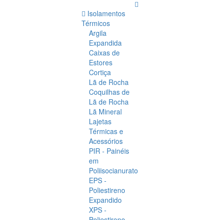
Isolamentos
Térmicos
Argila
Expandida
Caixas de
Estores
Cortiça
Lã de Rocha
Coquilhas de
Lã de Rocha
Lã Mineral
Lajetas
Térmicas e
Acessórios
PIR - Painéis
em
Poliisocianurato
EPS -
Poliestireno
Expandido
XPS -
Poliestireno