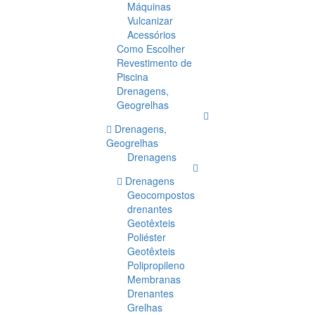
Máquinas
Vulcanizar
Acessórios
Como Escolher
Revestimento de
Piscina
Drenagens,
Geogrelhas
Drenagens,
Geogrelhas
Drenagens
Drenagens
Geocompostos
drenantes
Geotêxteis
Poliéster
Geotêxteis
Polipropileno
Membranas
Drenantes
Grelhas