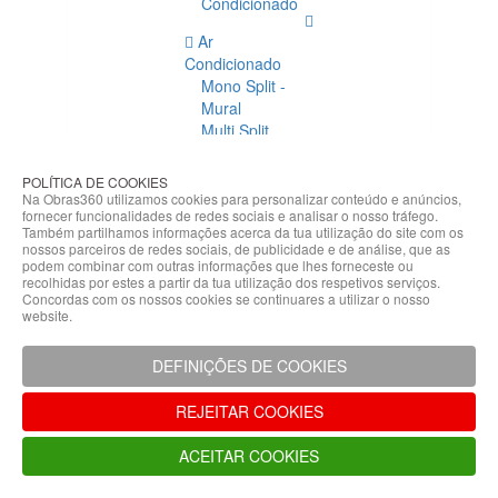
Condicionado
Ar
Condicionado
Mono Split -
Mural
Multi Split
Acessórios
Ar
POLÍTICA DE COOKIES
Condicionado
Na Obras360 utilizamos cookies para personalizar conteúdo e anúncios,
fornecer funcionalidades de redes sociais e analisar o nosso tráfego.
Acessórios
Também partilhamos informações acerca da tua utilização do site com os
Climatização
nossos parceiros de redes sociais, de publicidade e de análise, que as
podem combinar com outras informações que lhes forneceste ou
Acessórios
recolhidas por estes a partir da tua utilização dos respetivos serviços.
Concordas com os nossos cookies se continuares a utilizar o nosso
Climatização
website.
Bombas
Hidráulicas
DEFINIÇÕES DE COOKIES
Controladores
Fixações e
REJEITAR COOKIES
Acessórios
Isolamento
ACEITAR COOKIES
para
Tubagem