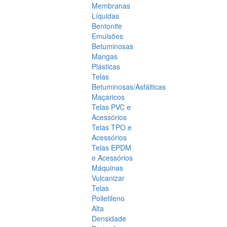
Membranas
Líquidas
Bentonite
Emulsões
Betuminosas
Mangas
Plásticas
Telas
Betuminosas/Asfálticas
Maçaricos
Telas PVC e
Acessórios
Telas TPO e
Acessórios
Telas EPDM
e Acessórios
Máquinas
Vulcanizar
Telas
Polietileno
Alta
Densidade