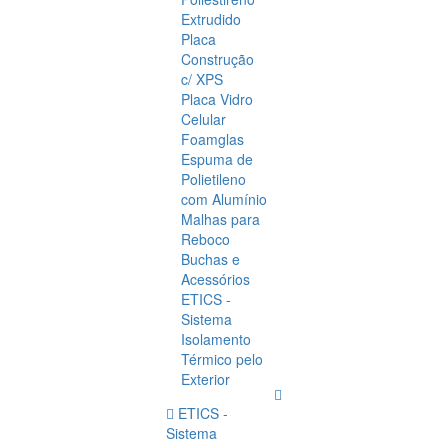
Extrudido
Placa
Construção
c/ XPS
Placa Vidro
Celular
Foamglas
Espuma de
Polietileno
com Alumínio
Malhas para
Reboco
Buchas e
Acessórios
ETICS -
Sistema
Isolamento
Térmico pelo
Exterior
ETICS -
Sistema