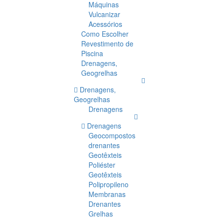
Máquinas
Vulcanizar
Acessórios
Como Escolher
Revestimento de
Piscina
Drenagens,
Geogrelhas
Drenagens,
Geogrelhas
Drenagens
Drenagens
Geocompostos
drenantes
Geotêxteis
Poliéster
Geotêxteis
Polipropileno
Membranas
Drenantes
Grelhas