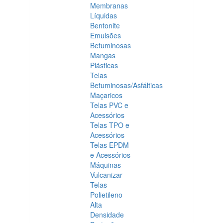
Membranas
Líquidas
Bentonite
Emulsões
Betuminosas
Mangas
Plásticas
Telas
Betuminosas/Asfálticas
Maçaricos
Telas PVC e
Acessórios
Telas TPO e
Acessórios
Telas EPDM
e Acessórios
Máquinas
Vulcanizar
Telas
Polietileno
Alta
Densidade