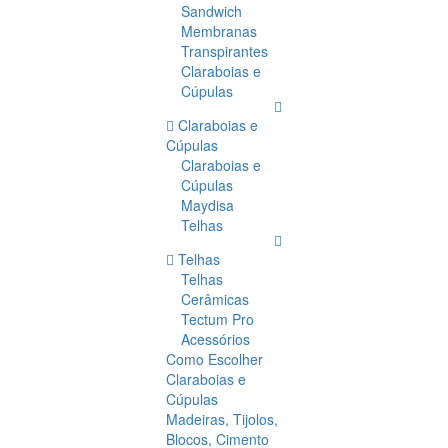
Sandwich
Membranas
Transpirantes
Claraboias e
Cúpulas
Claraboias e
Cúpulas
Claraboias e
Cúpulas
Maydisa
Telhas
Telhas
Telhas
Cerâmicas
Tectum Pro
Acessórios
Como Escolher
Claraboias e
Cúpulas
Madeiras, Tijolos,
Blocos, Cimento