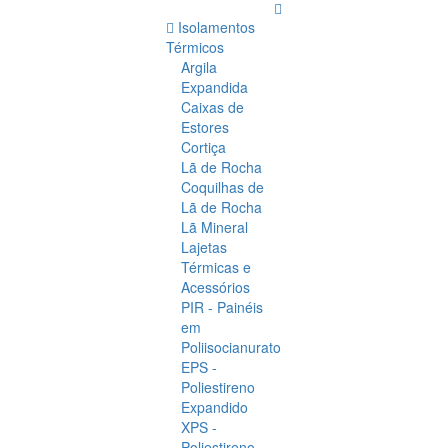
Isolamentos
Térmicos
Argila
Expandida
Caixas de
Estores
Cortiça
Lã de Rocha
Coquilhas de
Lã de Rocha
Lã Mineral
Lajetas
Térmicas e
Acessórios
PIR - Painéis
em
Poliisocianurato
EPS -
Poliestireno
Expandido
XPS -
Poliestireno