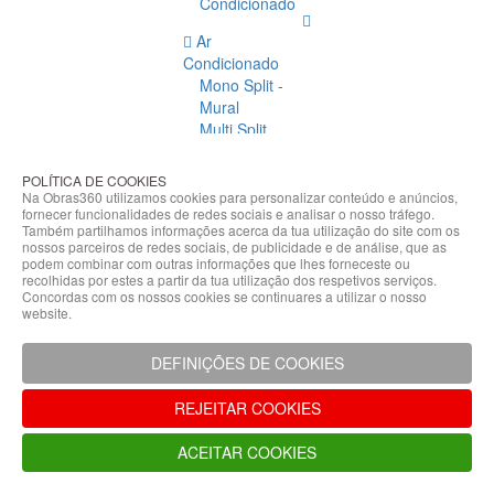
Condicionado
Ar
Condicionado
Mono Split -
Mural
Multi Split
Acessórios
Ar
POLÍTICA DE COOKIES
Condicionado
Na Obras360 utilizamos cookies para personalizar conteúdo e anúncios,
fornecer funcionalidades de redes sociais e analisar o nosso tráfego.
Acessórios
Também partilhamos informações acerca da tua utilização do site com os
Climatização
nossos parceiros de redes sociais, de publicidade e de análise, que as
podem combinar com outras informações que lhes forneceste ou
Acessórios
recolhidas por estes a partir da tua utilização dos respetivos serviços.
Concordas com os nossos cookies se continuares a utilizar o nosso
Climatização
website.
Bombas
Hidráulicas
DEFINIÇÕES DE COOKIES
Controladores
Fixações e
REJEITAR COOKIES
Acessórios
Isolamento
ACEITAR COOKIES
para
Tubagem