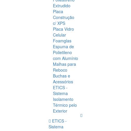
Extrudido
Placa
Construção
c/ XPS
Placa Vidro
Celular
Foamglas
Espuma de
Polietileno
com Alumínio
Malhas para
Reboco
Buchas e
Acessórios
ETICS -
Sistema
Isolamento
Térmico pelo
Exterior
ETICS -
Sistema