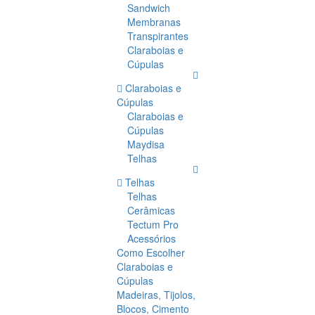
Sandwich
Membranas
Transpirantes
Claraboias e
Cúpulas
Claraboias e
Cúpulas
Claraboias e
Cúpulas
Maydisa
Telhas
Telhas
Telhas
Cerâmicas
Tectum Pro
Acessórios
Como Escolher
Claraboias e
Cúpulas
Madeiras, Tijolos,
Blocos, Cimento