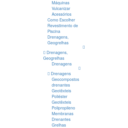
Máquinas
Vulcanizar
Acessórios
Como Escolher
Revestimento de
Piscina
Drenagens,
Geogrelhas
Drenagens,
Geogrelhas
Drenagens
Drenagens
Geocompostos
drenantes
Geotêxteis
Poliéster
Geotêxteis
Polipropileno
Membranas
Drenantes
Grelhas