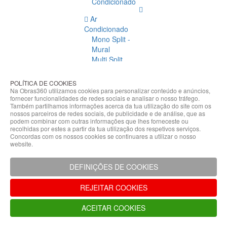
Condicionado
Ar
Condicionado
Mono Split -
Mural
Multi Split
Acessórios
Ar
POLÍTICA DE COOKIES
Condicionado
Na Obras360 utilizamos cookies para personalizar conteúdo e anúncios,
fornecer funcionalidades de redes sociais e analisar o nosso tráfego.
Acessórios
Também partilhamos informações acerca da tua utilização do site com os
Climatização
nossos parceiros de redes sociais, de publicidade e de análise, que as
podem combinar com outras informações que lhes forneceste ou
Acessórios
recolhidas por estes a partir da tua utilização dos respetivos serviços.
Concordas com os nossos cookies se continuares a utilizar o nosso
Climatização
website.
Bombas
Hidráulicas
DEFINIÇÕES DE COOKIES
Controladores
Fixações e
REJEITAR COOKIES
Acessórios
Isolamento
ACEITAR COOKIES
para
Tubagem