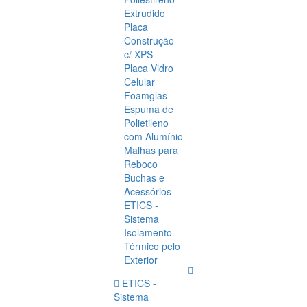
Extrudido
Placa
Construção
c/ XPS
Placa Vidro
Celular
Foamglas
Espuma de
Polietileno
com Alumínio
Malhas para
Reboco
Buchas e
Acessórios
ETICS -
Sistema
Isolamento
Térmico pelo
Exterior
ETICS -
Sistema