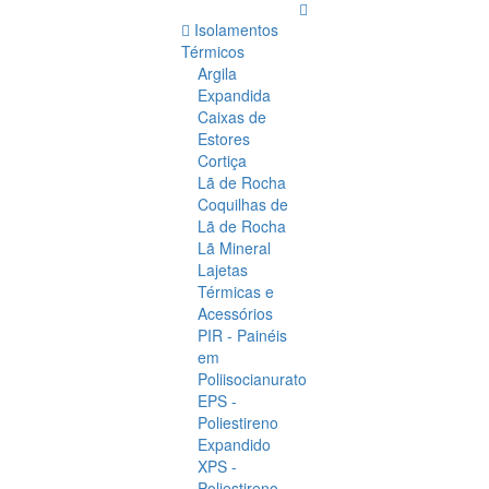
Isolamentos
Térmicos
Argila
Expandida
Caixas de
Estores
Cortiça
Lã de Rocha
Coquilhas de
Lã de Rocha
Lã Mineral
Lajetas
Térmicas e
Acessórios
PIR - Painéis
em
Poliisocianurato
EPS -
Poliestireno
Expandido
XPS -
Poliestireno