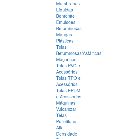
Membranas
Líquidas
Bentonite
Emulsões
Betuminosas
Mangas
Plásticas
Telas
Betuminosas/Asfálticas
Maçaricos
Telas PVC e
Acessórios
Telas TPO e
Acessórios
Telas EPDM
e Acessórios
Máquinas
Vulcanizar
Telas
Polietileno
Alta
Densidade